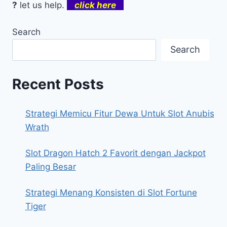
?
let us help.
click here
Search
Search
Recent Posts
Strategi Memicu Fitur Dewa Untuk Slot Anubis
Wrath
Slot Dragon Hatch 2 Favorit dengan Jackpot
Paling Besar
Strategi Menang Konsisten di Slot Fortune
Tiger