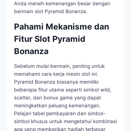
Anda meraih kemenangan besar dengan
bermain slot Pyramid Bonanza.
Pahami Mekanisme dan
Fitur Slot Pyramid
Bonanza
Sebelum mulai bermain, penting untuk
memahami cara kerja mesin slot ini.
Pyramid Bonanza biasanya memiliki
beberapa fitur utama seperti simbol wild,
scatter, dan bonus game yang dapat
meningkatkan peluang kemenangan.
Pelajari tabel pembayaran dan simbol-
simbol khusus untuk mengetahui kombinasi
apa yang memberikan hadiah terbesar.