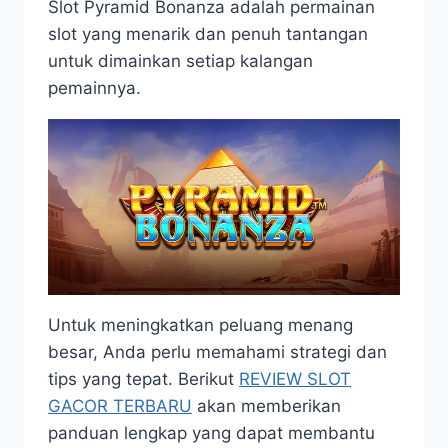
Slot Pyramid Bonanza adalah permainan
slot yang menarik dan penuh tantangan
untuk dimainkan setiap kalangan
pemainnya.
Untuk meningkatkan peluang menang
besar, Anda perlu memahami strategi dan
tips yang tepat. Berikut
REVIEW SLOT
GACOR TERBARU
akan memberikan
panduan lengkap yang dapat membantu