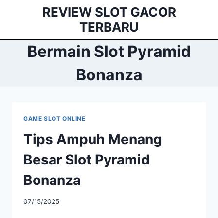
Skip
REVIEW SLOT GACOR
to
TERBARU
content
Bermain Slot Pyramid
Bonanza
GAME SLOT ONLINE
Tips Ampuh Menang
Besar Slot Pyramid
Bonanza
07/15/2025