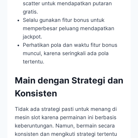
scatter untuk mendapatkan putaran
gratis.
Selalu gunakan fitur bonus untuk
memperbesar peluang mendapatkan
jackpot.
Perhatikan pola dan waktu fitur bonus
muncul, karena seringkali ada pola
tertentu.
Main dengan Strategi dan
Konsisten
Tidak ada strategi pasti untuk menang di
mesin slot karena permainan ini berbasis
keberuntungan. Namun, bermain secara
konsisten dan mengikuti strategi tertentu