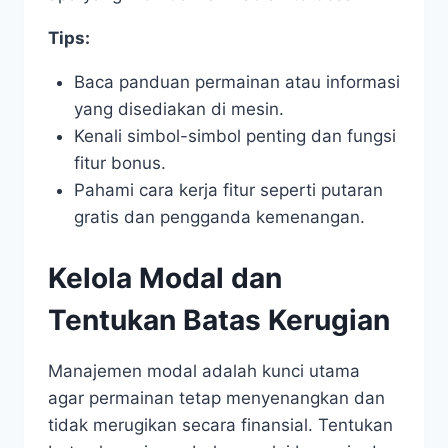
Tips:
Baca panduan permainan atau informasi
yang disediakan di mesin.
Kenali simbol-simbol penting dan fungsi
fitur bonus.
Pahami cara kerja fitur seperti putaran
gratis dan pengganda kemenangan.
Kelola Modal dan
Tentukan Batas Kerugian
Manajemen modal adalah kunci utama
agar permainan tetap menyenangkan dan
tidak merugikan secara finansial. Tentukan