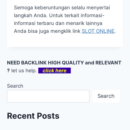
Semoga keberuntungan selalu menyertai
langkah Anda. Untuk terkait informasi-
informasi terbaru dan menarik lainnya
Anda bisa juga mengklik link
SLOT ONLINE
.
NEED BACKLINK HIGH QUALITY and RELEVANT
?
let us help.
click here
Search
Search
Recent Posts