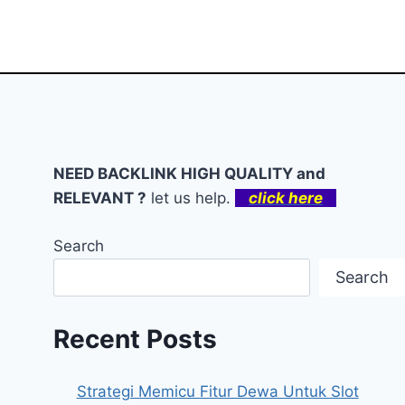
NEED BACKLINK HIGH QUALITY and
RELEVANT ?
let us help.
click here
Search
Search
Recent Posts
Strategi Memicu Fitur Dewa Untuk Slot