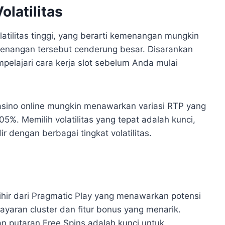
latilitas
latilitas tinggi, yang berarti kemenangan mungkin
kemenangan tersebut cenderung besar. Disarankan
elajari cara kerja slot sebelum Anda mulai
sino online mungkin menawarkan variasi RTP yang
05%. Memilih volatilitas yang tepat adalah kunci,
ir dengan berbagai tingkat volatilitas.
sihir dari Pragmatic Play yang menawarkan potensi
aran cluster dan fitur bonus yang menarik.
an putaran Free Spins adalah kunci untuk