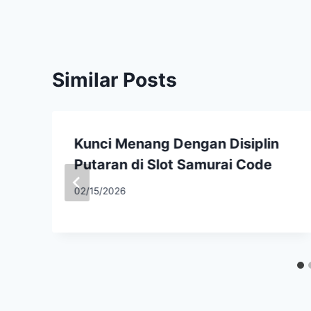
Similar Posts
r
Kunci Menang Dengan Disiplin
Putaran di Slot Samurai Code
02/15/2026