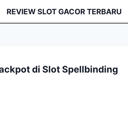
REVIEW SLOT GACOR TERBARU
kpot di Slot Spellbinding