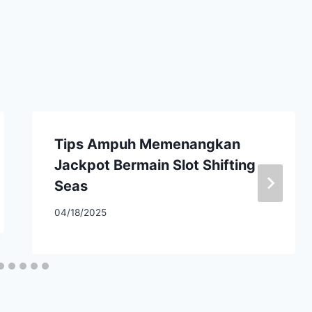
Tips Ampuh Memenangkan
Jackpot Bermain Slot Shifting
Seas
04/18/2025