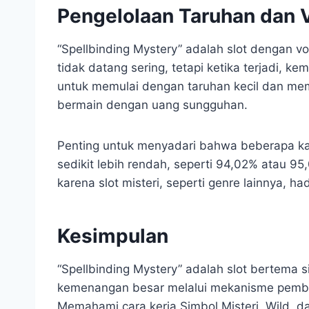
Pengelolaan Taruhan dan Vo
“Spellbinding Mystery” adalah slot dengan vo
tidak datang sering, tetapi ketika terjadi, 
untuk memulai dengan taruhan kecil dan memp
bermain dengan uang sungguhan.
Penting untuk menyadari bahwa beberapa ka
sedikit lebih rendah, seperti 94,02% atau 95,
karena slot misteri, seperti genre lainnya, had
Kesimpulan
“Spellbinding Mystery” adalah slot bertema 
kemenangan besar melalui mekanisme pembay
Memahami cara kerja Simbol Misteri, Wild, d