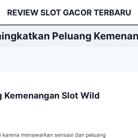
REVIEW SLOT GACOR TERBARU
ningkatkan Peluang Kemenan
g Kemenangan Slot Wild
ti karena menawarkan sensasi dan peluang