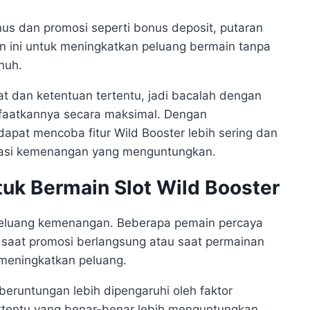
us dan promosi seperti bonus deposit, putaran
n ini untuk meningkatkan peluang bermain tanpa
nuh.
at dan ketentuan tertentu, jadi bacalah dengan
aatkannya secara maksimal. Dengan
apat mencoba fitur Wild Booster lebih sering dan
asi kemenangan yang menguntungkan.
tuk Bermain Slot Wild Booster
peluang kemenangan. Beberapa pemain percaya
 saat promosi berlangsung atau saat permainan
meningkatkan peluang.
eruntungan lebih dipengaruhi oleh faktor
ertentu yang benar-benar lebih menguntungkan.