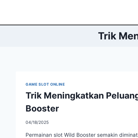
Skip
to
content
Trik Me
GAME SLOT ONLINE
Trik Meningkatkan Peluan
Booster
04/18/2025
Permainan slot Wild Booster semakin dimina