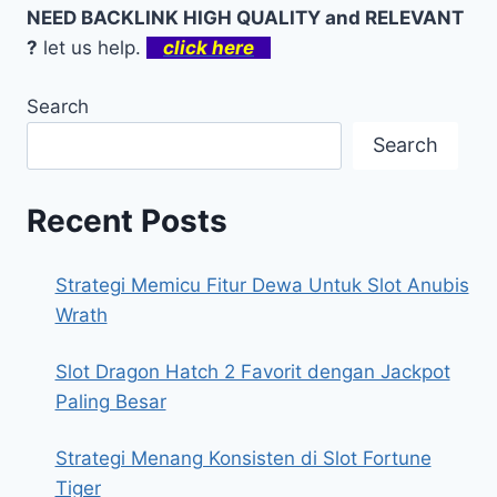
NEED BACKLINK HIGH QUALITY and RELEVANT
?
let us help.
click here
Search
Search
Recent Posts
Strategi Memicu Fitur Dewa Untuk Slot Anubis
Wrath
Slot Dragon Hatch 2 Favorit dengan Jackpot
Paling Besar
Strategi Menang Konsisten di Slot Fortune
Tiger