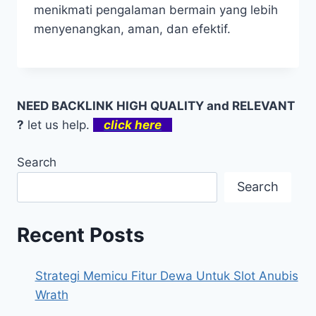
menikmati pengalaman bermain yang lebih
menyenangkan, aman, dan efektif.
NEED BACKLINK HIGH QUALITY and RELEVANT
?
let us help.
click here
Search
Search
Recent Posts
Strategi Memicu Fitur Dewa Untuk Slot Anubis
Wrath