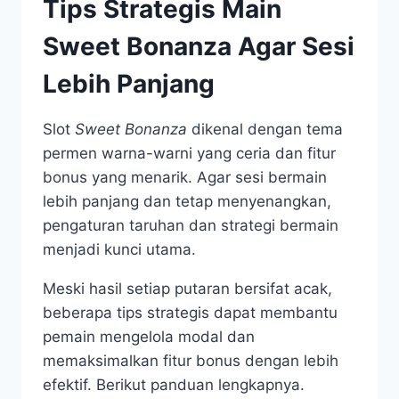
Tips Strategis Main
Sweet Bonanza Agar Sesi
Lebih Panjang
Slot
Sweet Bonanza
dikenal dengan tema
permen warna-warni yang ceria dan fitur
bonus yang menarik. Agar sesi bermain
lebih panjang dan tetap menyenangkan,
pengaturan taruhan dan strategi bermain
menjadi kunci utama.
Meski hasil setiap putaran bersifat acak,
beberapa tips strategis dapat membantu
pemain mengelola modal dan
memaksimalkan fitur bonus dengan lebih
efektif. Berikut panduan lengkapnya.