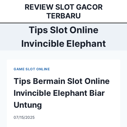
Skip
REVIEW SLOT GACOR
to
TERBARU
content
Tips Slot Online
Invincible Elephant
GAME SLOT ONLINE
Tips Bermain Slot Online
Invincible Elephant Biar
Untung
07/15/2025