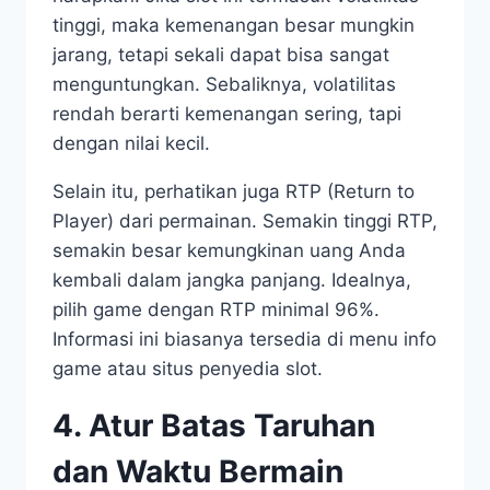
tinggi, maka kemenangan besar mungkin
jarang, tetapi sekali dapat bisa sangat
menguntungkan. Sebaliknya, volatilitas
rendah berarti kemenangan sering, tapi
dengan nilai kecil.
Selain itu, perhatikan juga RTP (Return to
Player) dari permainan. Semakin tinggi RTP,
semakin besar kemungkinan uang Anda
kembali dalam jangka panjang. Idealnya,
pilih game dengan RTP minimal 96%.
Informasi ini biasanya tersedia di menu info
game atau situs penyedia slot.
4. Atur Batas Taruhan
dan Waktu Bermain