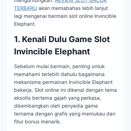
menguntungkan.
REVIEW SLOT GACOR
TERBARU
akan memabahas lebih lanjut
lagi mengenai bermain slot online Invincible
Elephant.
1. Kenali Dulu Game Slot
Invincible Elephant
Sebelum mulai bermain, penting untuk
memahami terlebih dahulu bagaimana
mekanisme permainan Invincible Elephant
bekerja. Slot online ini dikenal dengan tema
eksotis bertema gajah yang perkasa,
dikembangkan oleh penyedia game
ternama dengan grafis yang memukau dan
fitur bonus menarik.