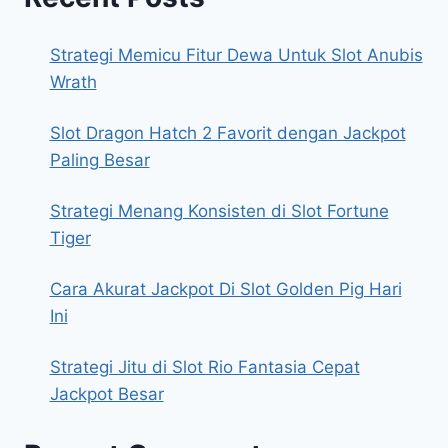
Strategi Memicu Fitur Dewa Untuk Slot Anubis
Wrath
Slot Dragon Hatch 2 Favorit dengan Jackpot
Paling Besar
Strategi Menang Konsisten di Slot Fortune
Tiger
Cara Akurat Jackpot Di Slot Golden Pig Hari
Ini
Strategi Jitu di Slot Rio Fantasia Cepat
Jackpot Besar