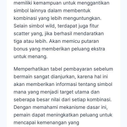
memiliki kemampuan untuk menggantikan
simbol lainnya dalam membentuk
kombinasi yang lebih menguntungkan.
Selain simbol wild, terdapat juga fitur
scatter yang, jika berhasil mendaratkan
tiga atau lebih. Akan memicu putaran
bonus yang memberikan peluang ekstra
untuk menang.
Memperhatikan tabel pembayaran sebelum
bermain sangat dianjurkan, karena hal ini
akan memberikan informasi tentang simbol
mana yang menjadi target utama dan
seberapa besar nilai dari setiap kombinasi.
Dengan memahami mekanisme dasar ini,
pemain dapat meningkatkan peluang untuk
mencapai kemenangan yang