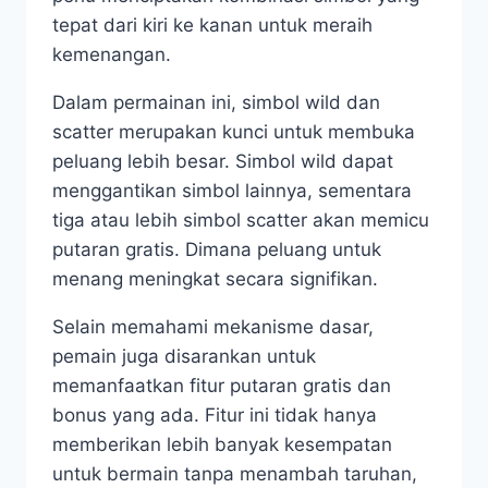
tepat dari kiri ke kanan untuk meraih
kemenangan.
Dalam permainan ini, simbol wild dan
scatter merupakan kunci untuk membuka
peluang lebih besar. Simbol wild dapat
menggantikan simbol lainnya, sementara
tiga atau lebih simbol scatter akan memicu
putaran gratis. Dimana peluang untuk
menang meningkat secara signifikan.
Selain memahami mekanisme dasar,
pemain juga disarankan untuk
memanfaatkan fitur putaran gratis dan
bonus yang ada. Fitur ini tidak hanya
memberikan lebih banyak kesempatan
untuk bermain tanpa menambah taruhan,