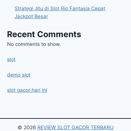
Strategi Jitu di Slot Rio Fantasia Cepat
Jackpot Besar
Recent Comments
No comments to show.
slot
demo slot
slot gacor hari ini
© 2026
REVIEW SLOT GACOR TERBARU