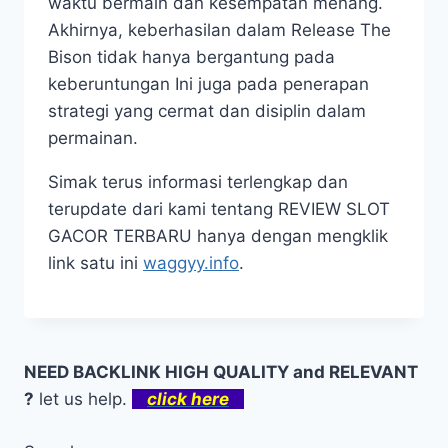
waktu bermain dan kesempatan menang.
Akhirnya, keberhasilan dalam Release The
Bison tidak hanya bergantung pada
keberuntungan Ini juga pada penerapan
strategi yang cermat dan disiplin dalam
permainan.
Simak terus informasi terlengkap dan
terupdate dari kami tentang REVIEW SLOT
GACOR TERBARU hanya dengan mengklik
link satu ini
waggyy.info
.
NEED BACKLINK HIGH QUALITY and RELEVANT
?
let us help.
click here