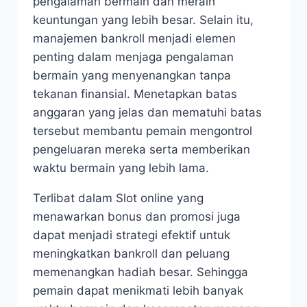
pengalaman bermain dan meraih
keuntungan yang lebih besar. Selain itu,
manajemen bankroll menjadi elemen
penting dalam menjaga pengalaman
bermain yang menyenangkan tanpa
tekanan finansial. Menetapkan batas
anggaran yang jelas dan mematuhi batas
tersebut membantu pemain mengontrol
pengeluaran mereka serta memberikan
waktu bermain yang lebih lama.
Terlibat dalam Slot online yang
menawarkan bonus dan promosi juga
dapat menjadi strategi efektif untuk
meningkatkan bankroll dan peluang
memenangkan hadiah besar. Sehingga
pemain dapat menikmati lebih banyak