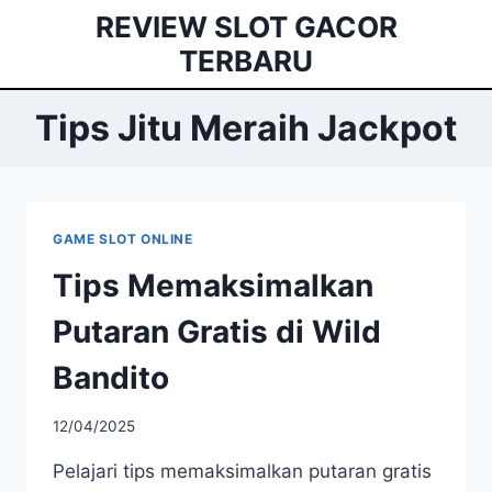
Skip
REVIEW SLOT GACOR
to
TERBARU
content
Tips Jitu Meraih Jackpot
GAME SLOT ONLINE
Tips Memaksimalkan
Putaran Gratis di Wild
Bandito
12/04/2025
Pelajari tips memaksimalkan putaran gratis