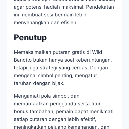
agar potensi hadiah maksimal. Pendekatan
ini membuat sesi bermain lebih
menyenangkan dan efisien.
Penutup
Memaksimalkan putaran gratis di Wild
Bandito bukan hanya soal keberuntungan,
tetapi juga strategi yang cerdas. Dengan
mengenal simbol penting, mengatur
taruhan dengan bijak.
Mengamati pola simbol, dan
memanfaatkan pengganda serta fitur
bonus tambahan, pemain dapat menikmati
setiap putaran dengan lebih efektif,
meningkatkan peluang kemenangan, dan