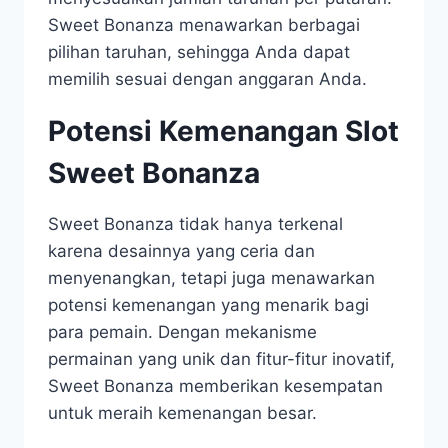
Sweet Bonanza menawarkan berbagai
pilihan taruhan, sehingga Anda dapat
memilih sesuai dengan anggaran Anda.
Potensi Kemenangan Slot
Sweet Bonanza
Sweet Bonanza tidak hanya terkenal
karena desainnya yang ceria dan
menyenangkan, tetapi juga menawarkan
potensi kemenangan yang menarik bagi
para pemain. Dengan mekanisme
permainan yang unik dan fitur-fitur inovatif,
Sweet Bonanza memberikan kesempatan
untuk meraih kemenangan besar.