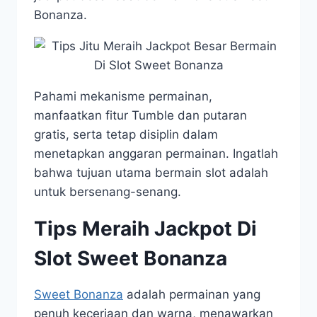
Bonanza.
Pahami mekanisme permainan,
manfaatkan fitur Tumble dan putaran
gratis, serta tetap disiplin dalam
menetapkan anggaran permainan. Ingatlah
bahwa tujuan utama bermain slot adalah
untuk bersenang-senang.
Tips Meraih Jackpot Di
Slot Sweet Bonanza
Sweet Bonanza
adalah permainan yang
penuh keceriaan dan warna, menawarkan