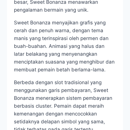
besar, Sweet Bonanza menawarkan
pengalaman bermain yang unik.
Sweet Bonanza menyajikan grafis yang
cerah dan penuh warna, dengan tema
manis yang terinspirasi oleh permen dan
buah-buahan. Animasi yang halus dan
latar belakang yang menyenangkan
menciptakan suasana yang menghibur dan
membuat pemain betah berlama-lama.
Berbeda dengan slot tradisional yang
menggunakan garis pembayaran, Sweet
Bonanza menerapkan sistem pembayaran
berbasis cluster. Pemain dapat meraih
kemenangan dengan mencocokkan
setidaknya delapan simbol yang sama,
tidak terbatas pada garis tertentu.