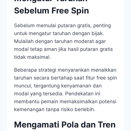
Sebelum Free Spin
Sebelum memulai putaran gratis, penting
untuk mengatur taruhan dengan bijak.
Mulailah dengan taruhan moderat agar
modal tetap aman jika hasil putaran gratis
tidak maksimal.
Beberapa strategi menyarankan menaikkan
taruhan secara bertahap saat fitur free spin
muncul, tergantung kenyamanan dan
modal yang tersedia. Pendekatan ini
membantu pemain memaksimalkan potensi
kemenangan tanpa risiko berlebih.
Mengamati Pola dan Tren