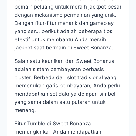
pemain peluang untuk meraih jackpot besar
dengan mekanisme permainan yang unik.
Dengan fitur-fitur menarik dan gameplay
yang seru, berikut adalah beberapa tips
efektif untuk membantu Anda meraih
jackpot saat bermain di Sweet Bonanza.
Salah satu keunikan dari Sweet Bonanza
adalah sistem pembayaran berbasis
cluster. Berbeda dari slot tradisional yang
memerlukan garis pembayaran, Anda perlu
mendapatkan setidaknya delapan simbol
yang sama dalam satu putaran untuk
menang.
Fitur Tumble di Sweet Bonanza
memungkinkan Anda mendapatkan