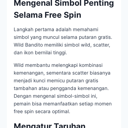
Mengenal Simbol Penting
Selama Free Spin
Langkah pertama adalah memahami
simbol yang muncul selama putaran gratis.
Wild Bandito memiliki simbol wild, scatter,
dan ikon bernilai tinggi.
Wild membantu melengkapi kombinasi
kemenangan, sementara scatter biasanya
menjadi kunci memicu putaran gratis
tambahan atau pengganda kemenangan.
Dengan mengenal simbol-simbol ini,
pemain bisa memanfaatkan setiap momen
free spin secara optimal.
Mengatur Taruhan