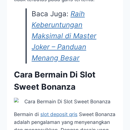
Baca Juga:
Raih
Keberuntungan
Maksimal di Master
Joker – Panduan
Menang Besar
Cara Bermain Di Slot
Sweet Bonanza
Bermain di
slot deposit qris
Sweet Bonanza
adalah pengalaman yang menyenangkan
dan mengasyikkan. Dengan desain yang