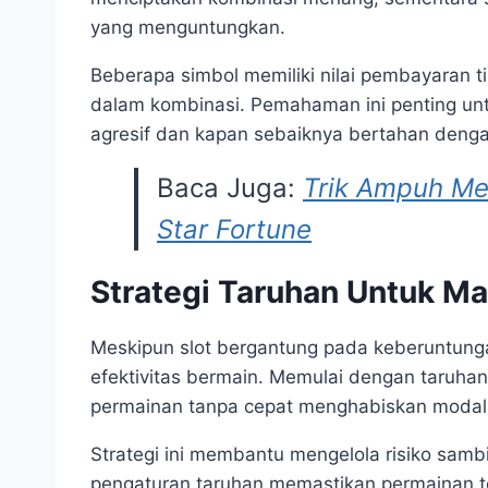
yang menguntungkan.
Beberapa simbol memiliki nilai pembayaran 
dalam kombinasi. Pemahaman ini penting un
agresif dan kapan sebaiknya bertahan dengan
Baca Juga:
Trik Ampuh Me
Star Fortune
Strategi Taruhan Untuk M
Meskipun slot bergantung pada keberuntunga
efektivitas bermain. Memulai dengan taruha
permainan tanpa cepat menghabiskan modal
Strategi ini membantu mengelola risiko sambi
pengaturan taruhan memastikan permainan t