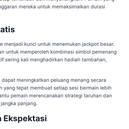
anggaran mereka untuk memaksimalkan durasi
atis
se menjadi kunci untuk menemukan jackpot besar.
an untuk memperoleh kombinasi simbol pemenang
tif sering kali menghadirkan hadiah tambahan,
i dapat meningkatkan peluang menang secara
 yang tepat membuat setiap sesi bermain lebih
bantu pemain merencanakan strategi taruhan dan
jangka panjang.
 Ekspektasi