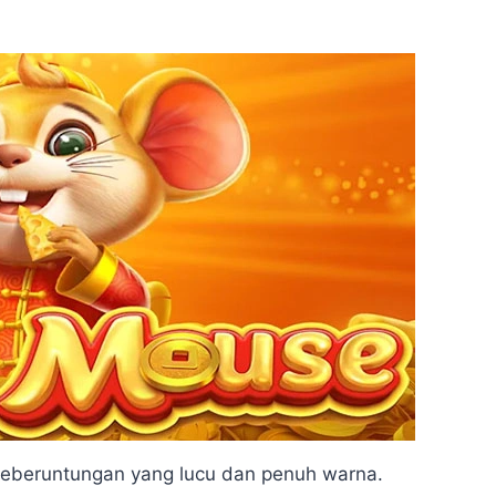
keberuntungan yang lucu dan penuh warna.