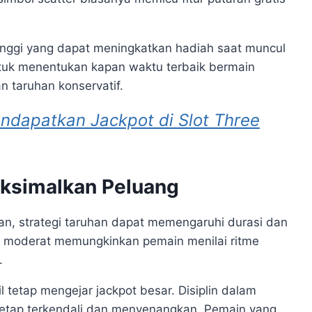
tinggi yang dapat meningkatkan hadiah saat muncul
tuk menentukan kapan waktu terbaik bermain
 taruhan konservatif.
ndapatkan Jackpot di Slot Three
aksimalkan Peluang
n, strategi taruhan dapat memengaruhi durasi dan
n moderat memungkinkan pemain menilai ritme
.
l tetap mengejar jackpot besar. Disiplin dalam
etap terkendali dan menyenangkan. Pemain yang