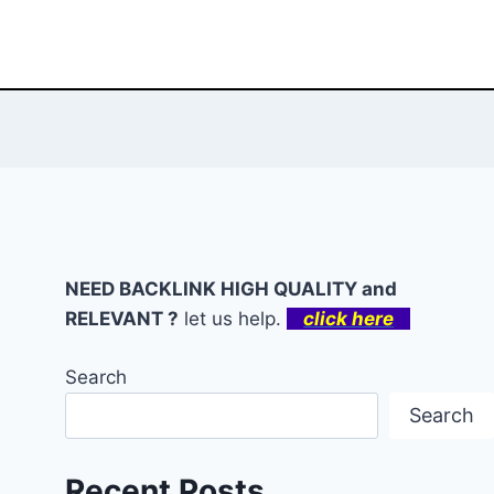
NEED BACKLINK HIGH QUALITY and
RELEVANT ?
let us help.
click here
Search
Search
Recent Posts