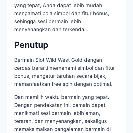
yang tepat, Anda dapat lebih mudah
mengamati pola simbol dan fitur bonus,
sehingga sesi bermain lebih
menyenangkan dan terkendali.
Penutup
Bermain Slot Wild West Gold dengan
cerdas berarti memahami simbol dan fitur
bonus, mengatur taruhan secara bijak,
memanfaatkan free spin dengan optimal.
Dan memilih waktu bermain yang tepat.
Dengan pendekatan ini, pemain dapat
menikmati sesi bermain lebih aman,
terarah, dan menyenangkan, sekaligus
memaksimalkan pengalaman bermain di