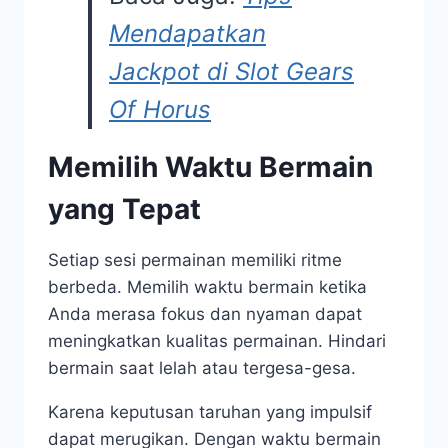
Mendapatkan
Jackpot di Slot Gears
Of Horus
Memilih Waktu Bermain
yang Tepat
Setiap sesi permainan memiliki ritme
berbeda. Memilih waktu bermain ketika
Anda merasa fokus dan nyaman dapat
meningkatkan kualitas permainan. Hindari
bermain saat lelah atau tergesa-gesa.
Karena keputusan taruhan yang impulsif
dapat merugikan. Dengan waktu bermain