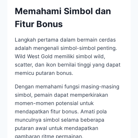
Memahami Simbol dan
Fitur Bonus
Langkah pertama dalam bermain cerdas
adalah mengenali simbol-simbol penting.
Wild West Gold memiliki simbol wild,
scatter, dan ikon bernilai tinggi yang dapat
memicu putaran bonus.
Dengan memahami fungsi masing-masing
simbol, pemain dapat memperkirakan
momen-momen potensial untuk
mendapatkan fitur bonus. Amati pola
munculnya simbol selama beberapa
putaran awal untuk mendapatkan
gambaran ritme permainan.