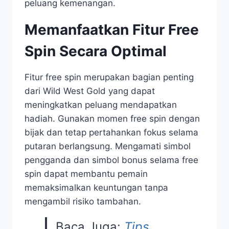
peluang kemenangan.
Memanfaatkan Fitur Free
Spin Secara Optimal
Fitur free spin merupakan bagian penting
dari Wild West Gold yang dapat
meningkatkan peluang mendapatkan
hadiah. Gunakan momen free spin dengan
bijak dan tetap pertahankan fokus selama
putaran berlangsung. Mengamati simbol
pengganda dan simbol bonus selama free
spin dapat membantu pemain
memaksimalkan keuntungan tanpa
mengambil risiko tambahan.
Baca Juga:
Tips