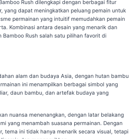
Bamboo Rush dilengkapi dengan berbagai fitur
iar, yang dapat meningkatkan peluang pemain untuk
nisme permainan yang intuitif memudahkan pemain
erta. Kombinasi antara desain yang menarik dan
Bamboo Rush salah satu pilihan favorit di
dahan alam dan budaya Asia, dengan hutan bambu
ermainan ini menampilkan berbagai simbol yang
n liar, daun bambu, dan artefak budaya yang
ikan nuansa menenangkan, dengan latar belakang
alami yang menambah suasana permainan. Dengan
iar, tema ini tidak hanya menarik secara visual, tetapi