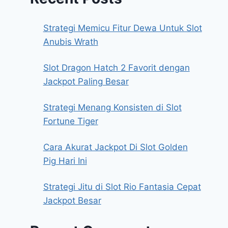
Strategi Memicu Fitur Dewa Untuk Slot
Anubis Wrath
Slot Dragon Hatch 2 Favorit dengan
Jackpot Paling Besar
Strategi Menang Konsisten di Slot
Fortune Tiger
Cara Akurat Jackpot Di Slot Golden
Pig Hari Ini
Strategi Jitu di Slot Rio Fantasia Cepat
Jackpot Besar