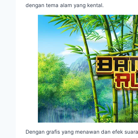
dengan tema alam yang kental.
Dengan grafis yang menawan dan efek suar