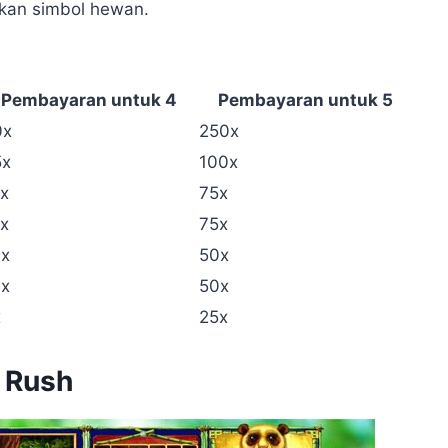
kan simbol hewan.
Pembayaran untuk 4
Pembayaran untuk 5
0x
250x
5x
100x
x
75x
x
75x
0x
50x
0x
50x
x
25x
 Rush