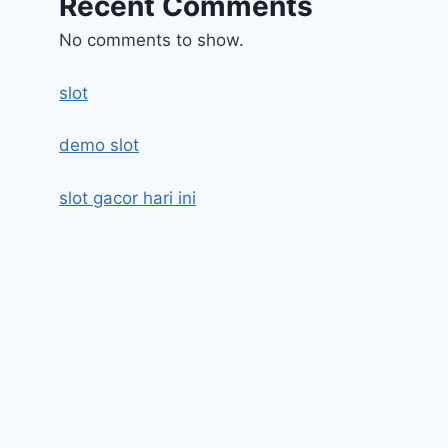
Recent Comments
No comments to show.
slot
demo slot
slot gacor hari ini