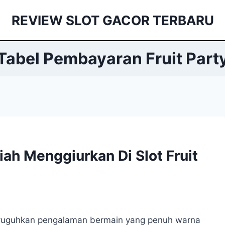
REVIEW SLOT GACOR TERBARU
Tabel Pembayaran Fruit Part
ah Menggiurkan Di Slot Fruit
yuguhkan pengalaman bermain yang penuh warna