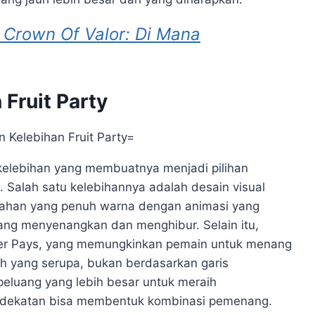
rown Of Valor: Di Mana
Fruit Party
 kelebihan yang membuatnya menjadi pilihan
 Salah satu kelebihannya adalah desain visual
ahan yang penuh warna dengan animasi yang
ng menyenangkan dan menghibur. Selain itu,
er Pays, yang memungkinkan pemain untuk menang
 yang serupa, bukan berdasarkan garis
peluang yang lebih besar untuk meraih
rdekatan bisa membentuk kombinasi pemenang.