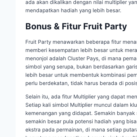
ada akan dikalikan dengan nilai multiplier 
mendapatkan hadiah yang lebih besar.
Bonus & Fitur Fruit Party
Fruit Party menawarkan beberapa fitur men
memberi kesempatan lebih besar untuk merai
menonjol adalah Cluster Pays, di mana pe
simbol yang serupa, bukan berdasarkan garis
lebih besar untuk membentuk kombinasi pem
perlu berdekatan, tidak harus berada di posis
Selain itu, ada fitur Multiplier yang dapat 
Setiap kali simbol Multiplier muncul dalam 
kemenangan yang didapat. Semakin banyak si
semakin besar pula potensi hadiah yang bisa
ekstra pada permainan, di mana setiap putara