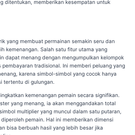
yang ditentukan, memberikan kesempatan untuk
arik yang membuat permainan semakin seru dan
h kemenangan. Salah satu fitur utama yang
main dapat menang dengan mengumpulkan kelompok
 pembayaran tradisional. Ini memberi peluang yang
enang, karena simbol-simbol yang cocok hanya
i tertentu di gulungan.
meningkatkan kemenangan pemain secara signifikan.
kluster yang menang, ia akan menggandakan total
mbol multiplier yang muncul dalam satu putaran,
 diperoleh pemain. Hal ini memberikan dimensi
n bisa berbuah hasil yang lebih besar jika