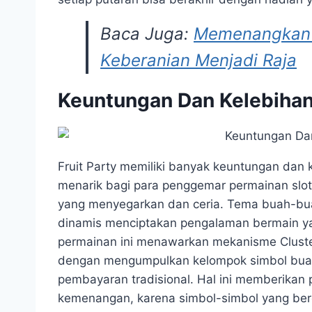
Baca Juga:
Memenangkan C
Keberanian Menjadi Raja
Keuntungan Dan Kelebihan 
Fruit Party memiliki banyak keuntungan dan
menarik bagi para penggemar permainan slot.
yang menyegarkan dan ceria. Tema buah-bu
dinamis menciptakan pengalaman bermain ya
permainan ini menawarkan mekanisme Clust
dengan mengumpulkan kelompok simbol buah
pembayaran tradisional. Hal ini memberikan 
kemenangan, karena simbol-simbol yang be