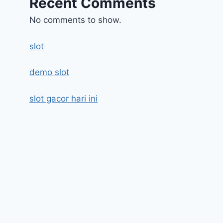
Recent Comments
No comments to show.
slot
demo slot
slot gacor hari ini