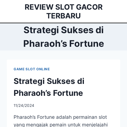
Skip
REVIEW SLOT GACOR
to
TERBARU
content
Strategi Sukses di
Pharaoh’s Fortune
GAME SLOT ONLINE
Strategi Sukses di
Pharaoh’s Fortune
11/24/2024
Pharaoh’s Fortune adalah permainan slot
yang mengajak pemain untuk menjelajahi