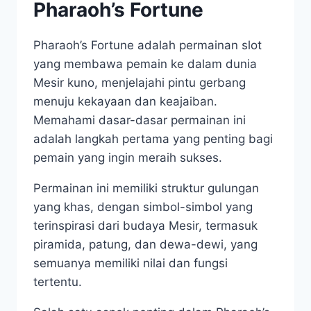
Pharaoh’s Fortune
Pharaoh’s Fortune adalah permainan slot
yang membawa pemain ke dalam dunia
Mesir kuno, menjelajahi pintu gerbang
menuju kekayaan dan keajaiban.
Memahami dasar-dasar permainan ini
adalah langkah pertama yang penting bagi
pemain yang ingin meraih sukses.
Permainan ini memiliki struktur gulungan
yang khas, dengan simbol-simbol yang
terinspirasi dari budaya Mesir, termasuk
piramida, patung, dan dewa-dewi, yang
semuanya memiliki nilai dan fungsi
tertentu.