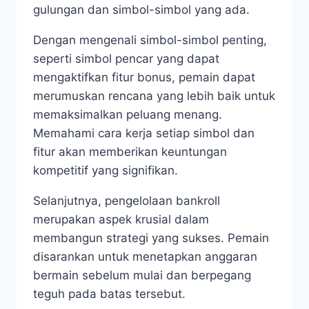
gulungan dan simbol-simbol yang ada.
Dengan mengenali simbol-simbol penting,
seperti simbol pencar yang dapat
mengaktifkan fitur bonus, pemain dapat
merumuskan rencana yang lebih baik untuk
memaksimalkan peluang menang.
Memahami cara kerja setiap simbol dan
fitur akan memberikan keuntungan
kompetitif yang signifikan.
Selanjutnya, pengelolaan bankroll
merupakan aspek krusial dalam
membangun strategi yang sukses. Pemain
disarankan untuk menetapkan anggaran
bermain sebelum mulai dan berpegang
teguh pada batas tersebut.