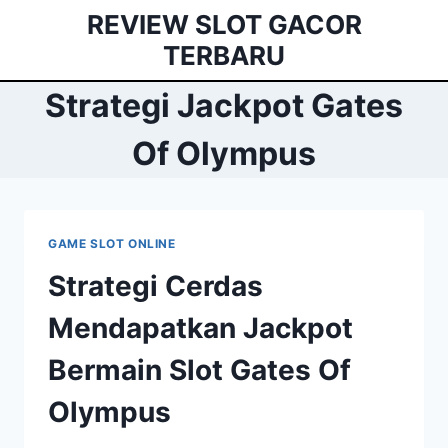
Skip
REVIEW SLOT GACOR
to
TERBARU
content
Strategi Jackpot Gates
Of Olympus
GAME SLOT ONLINE
Strategi Cerdas
Mendapatkan Jackpot
Bermain Slot Gates Of
Olympus