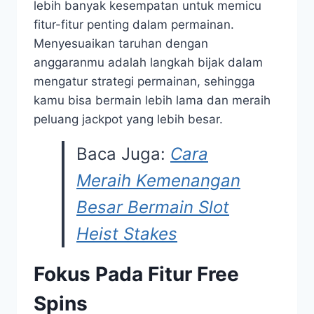
lebih banyak kesempatan untuk memicu
fitur-fitur penting dalam permainan.
Menyesuaikan taruhan dengan
anggaranmu adalah langkah bijak dalam
mengatur strategi permainan, sehingga
kamu bisa bermain lebih lama dan meraih
peluang jackpot yang lebih besar.
Baca Juga:
Cara
Meraih Kemenangan
Besar Bermain Slot
Heist Stakes
Fokus Pada Fitur Free
Spins