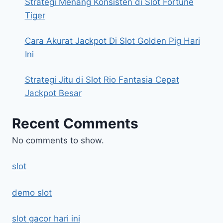
Strategi Menang Konsisten di Slot Fortune
Tiger
Cara Akurat Jackpot Di Slot Golden Pig Hari
Ini
Strategi Jitu di Slot Rio Fantasia Cepat
Jackpot Besar
Recent Comments
No comments to show.
slot
demo slot
slot gacor hari ini