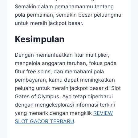
Semakin dalam pemahamanmu tentang
pola permainan, semakin besar peluangmu
untuk meraih jackpot besar.
Kesimpulan
Dengan memanfaatkan fitur multiplier,
mengelola anggaran taruhan, fokus pada
fitur free spins, dan memahami pola
pembayaran, kamu dapat meningkatkan
peluang untuk meraih jackpot besar di Slot
Gates of Olympus. Ayo tetap diperbarui
dengan mengeksplorasi informasi terkini
yang menarik dengan mengklik
REVIEW
SLOT GACOR TERBARU
.