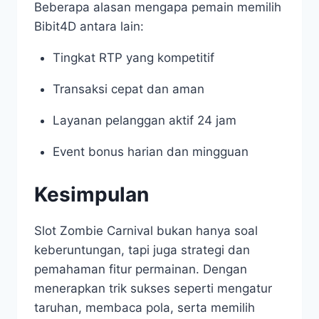
Beberapa alasan mengapa pemain memilih
Bibit4D antara lain:
Tingkat RTP yang kompetitif
Transaksi cepat dan aman
Layanan pelanggan aktif 24 jam
Event bonus harian dan mingguan
Kesimpulan
Slot Zombie Carnival bukan hanya soal
keberuntungan, tapi juga strategi dan
pemahaman fitur permainan. Dengan
menerapkan trik sukses seperti mengatur
taruhan, membaca pola, serta memilih