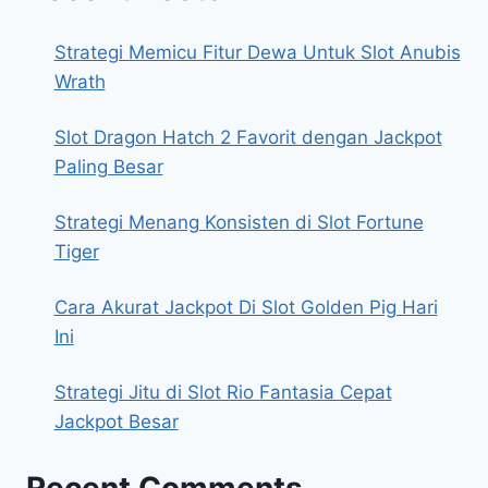
Strategi Memicu Fitur Dewa Untuk Slot Anubis
Wrath
Slot Dragon Hatch 2 Favorit dengan Jackpot
Paling Besar
Strategi Menang Konsisten di Slot Fortune
Tiger
Cara Akurat Jackpot Di Slot Golden Pig Hari
Ini
Strategi Jitu di Slot Rio Fantasia Cepat
Jackpot Besar
Recent Comments