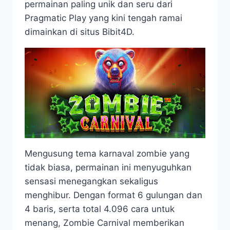
permainan paling unik dan seru dari
Pragmatic Play yang kini tengah ramai
dimainkan di situs Bibit4D.
Mengusung tema karnaval zombie yang
tidak biasa, permainan ini menyuguhkan
sensasi menegangkan sekaligus
menghibur. Dengan format 6 gulungan dan
4 baris, serta total 4.096 cara untuk
menang, Zombie Carnival memberikan