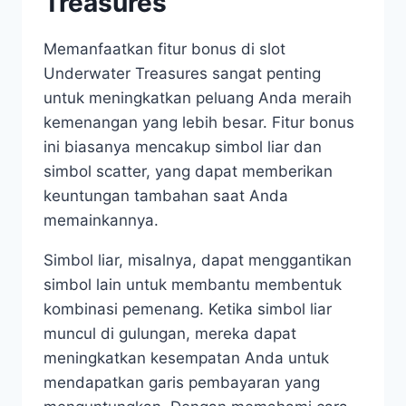
Treasures
Memanfaatkan fitur bonus di slot
Underwater Treasures sangat penting
untuk meningkatkan peluang Anda meraih
kemenangan yang lebih besar. Fitur bonus
ini biasanya mencakup simbol liar dan
simbol scatter, yang dapat memberikan
keuntungan tambahan saat Anda
memainkannya.
Simbol liar, misalnya, dapat menggantikan
simbol lain untuk membantu membentuk
kombinasi pemenang. Ketika simbol liar
muncul di gulungan, mereka dapat
meningkatkan kesempatan Anda untuk
mendapatkan garis pembayaran yang