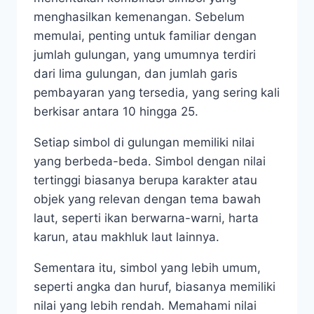
menghasilkan kemenangan. Sebelum
memulai, penting untuk familiar dengan
jumlah gulungan, yang umumnya terdiri
dari lima gulungan, dan jumlah garis
pembayaran yang tersedia, yang sering kali
berkisar antara 10 hingga 25.
Setiap simbol di gulungan memiliki nilai
yang berbeda-beda. Simbol dengan nilai
tertinggi biasanya berupa karakter atau
objek yang relevan dengan tema bawah
laut, seperti ikan berwarna-warni, harta
karun, atau makhluk laut lainnya.
Sementara itu, simbol yang lebih umum,
seperti angka dan huruf, biasanya memiliki
nilai yang lebih rendah. Memahami nilai