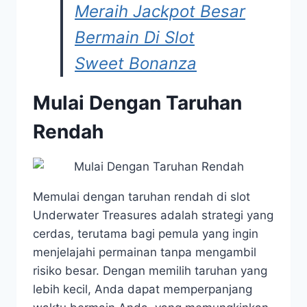
Meraih Jackpot Besar
Bermain Di Slot
Sweet Bonanza
Mulai Dengan Taruhan
Rendah
Memulai dengan taruhan rendah di slot
Underwater Treasures adalah strategi yang
cerdas, terutama bagi pemula yang ingin
menjelajahi permainan tanpa mengambil
risiko besar. Dengan memilih taruhan yang
lebih kecil, Anda dapat memperpanjang