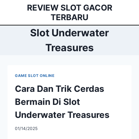
Skip
REVIEW SLOT GACOR
to
TERBARU
content
Slot Underwater
Treasures
GAME SLOT ONLINE
Cara Dan Trik Cerdas
Bermain Di Slot
Underwater Treasures
01/14/2025