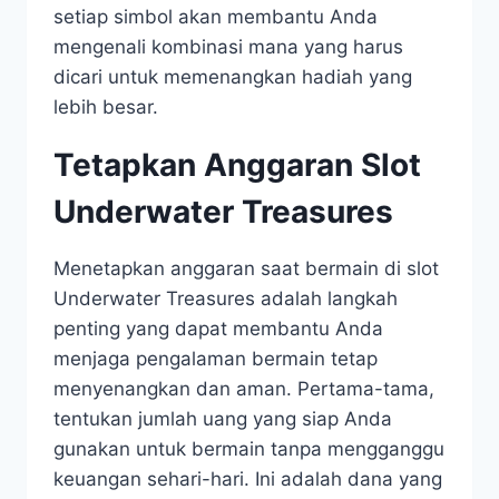
setiap simbol akan membantu Anda
mengenali kombinasi mana yang harus
dicari untuk memenangkan hadiah yang
lebih besar.
Tetapkan Anggaran Slot
Underwater Treasures
Menetapkan anggaran saat bermain di slot
Underwater Treasures adalah langkah
penting yang dapat membantu Anda
menjaga pengalaman bermain tetap
menyenangkan dan aman. Pertama-tama,
tentukan jumlah uang yang siap Anda
gunakan untuk bermain tanpa mengganggu
keuangan sehari-hari. Ini adalah dana yang