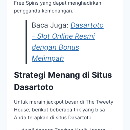
Free Spins yang dapat menghadirkan
pengganda kemenangan.
Baca Juga:
Dasartoto
– Slot Online Resmi
dengan Bonus
Melimpah
Strategi Menang di Situs
Dasartoto
Untuk meraih jackpot besar di The Tweety
House, berikut beberapa trik yang bisa
Anda terapkan di situs Dasartoto: