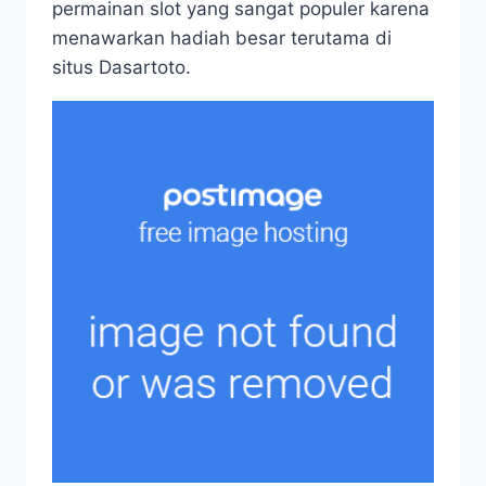
permainan slot yang sangat populer karena
menawarkan hadiah besar terutama di
situs Dasartoto.