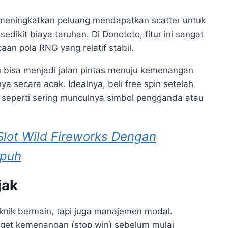
meningkatkan peluang mendapatkan scatter untuk
ikit biaya taruhan. Di Donototo, fitur ini sangat
n pola RNG yang relatif stabil.
spin bisa menjadi jalan pintas menuju kemenangan
a secara acak. Idealnya, beli free spin setelah
seperti sering munculnya simbol pengganda atau
Slot Wild Fireworks Dengan
mpuh
jak
eknik bermain, tapi juga manajemen modal.
arget kemenangan (stop win) sebelum mulai