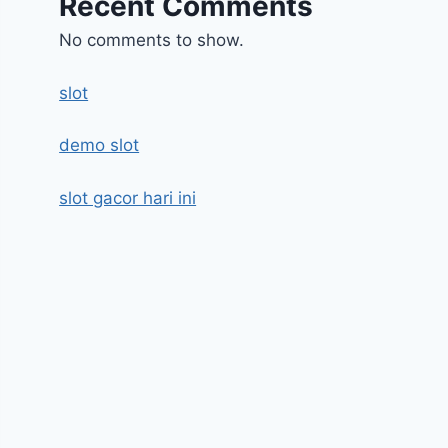
Recent Comments
No comments to show.
slot
demo slot
slot gacor hari ini