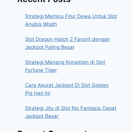
Strategi Memicu Fitur Dewa Untuk Slot
Anubis Wrath
Slot Dragon Hatch 2 Favorit dengan
Jackpot Paling Besar
Strategi Menang Konsisten di Slot
Fortune Tiger
Cara Akurat Jackpot Di Slot Golden
Pig Hari Ini
Strategi Jitu di Slot Rio Fantasia Cepat
Jackpot Besar