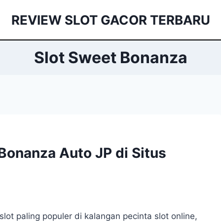
REVIEW SLOT GACOR TERBARU
Slot Sweet Bonanza
 Bonanza Auto JP di Situs
t paling populer di kalangan pecinta slot online,