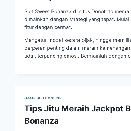
Slot Sweet Bonanza di situs Donototo mema
dimainkan dengan strategi yang tepat. Mul
fitur dengan cermat.
Mengatur modal secara bijak, hingga memilih
berperan penting dalam meraih kemenangan m
tidak terpancing emosi. Bermainlah dengan c
GAME SLOT ONLINE
Tips Jitu Meraih Jackpot 
Bonanza