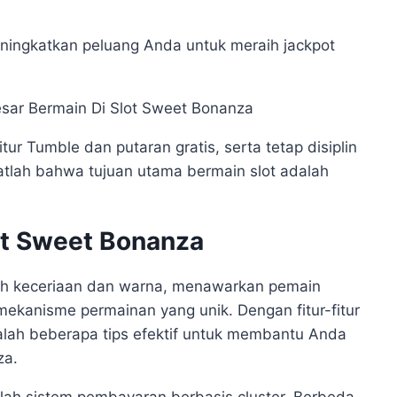
ningkatkan peluang Anda untuk meraih jackpot
r Tumble dan putaran gratis, serta tetap disiplin
tlah bahwa tujuan utama bermain slot adalah
ot Sweet Bonanza
h keceriaan dan warna, menawarkan pemain
ekanisme permainan yang unik. Dengan fitur-fitur
alah beberapa tips efektif untuk membantu Anda
za.