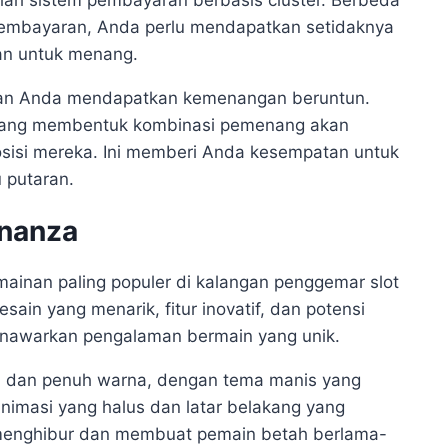
lah sistem pembayaran berbasis cluster. Berbeda
s pembayaran, Anda perlu mendapatkan setidaknya
an untuk menang.
kan Anda mendapatkan kemenangan beruntun.
 yang membentuk kombinasi pemenang akan
osisi mereka. Ini memberi Anda kesempatan untuk
 putaran.
onanza
mainan paling populer di kalangan penggemar slot
sain yang menarik, fitur inovatif, dan potensi
nawarkan pengalaman bermain yang unik.
h dan penuh warna, dengan tema manis yang
nimasi yang halus dan latar belakang yang
enghibur dan membuat pemain betah berlama-