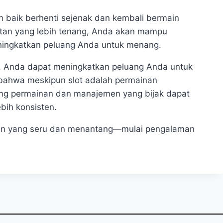
ih baik berhenti sejenak dan kembali bermain
atan yang lebih tenang, Anda akan mampu
ningkatkan peluang Anda untuk menang.
s, Anda dapat meningkatkan peluang Anda untuk
h bahwa meskipun slot adalah permainan
ng permainan dan manajemen yang bijak dapat
ih konsisten.
ain yang seru dan menantang—mulai pengalaman