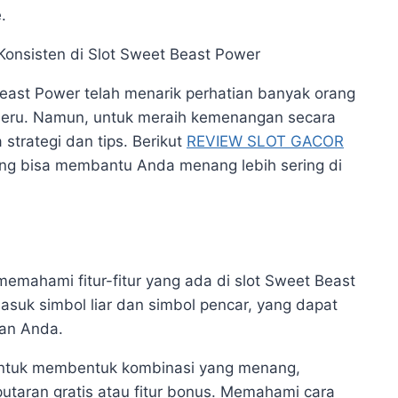
.
Beast Power telah menarik perhatian banyak orang
seru. Namun, untuk meraih kemenangan secara
trategi dan tips. Berikut
REVIEW SLOT GACOR
ang bisa membantu Anda menang lebih sering di
emahami fitur-fitur yang ada di slot Sweet Beast
masuk simbol liar dan simbol pencar, yang dapat
an Anda.
 untuk membentuk kombinasi yang menang,
taran gratis atau fitur bonus. Memahami cara