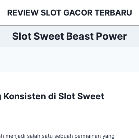
REVIEW SLOT GACOR TERBARU
Slot Sweet Beast Power
Konsisten di Slot Sweet
ah menjadi salah satu sebuah permainan yang