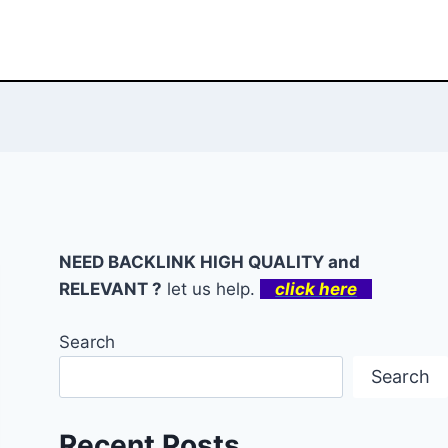
NEED BACKLINK HIGH QUALITY and
RELEVANT ?
let us help.
click here
Search
Search
Recent Posts