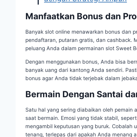
Manfaatkan Bonus dan Pr
Banyak slot online menawarkan bonus dan p
pendaftaran, putaran gratis, dan cashback.
peluang Anda dalam permainan slot Sweet B
Dengan menggunakan bonus, Anda bisa berm
banyak uang dari kantong Anda sendiri. Pas
bonus agar Anda tidak terjebak dalam jebak
Bermain Dengan Santai da
Satu hal yang sering diabaikan oleh pemain 
saat bermain. Emosi yang tidak stabil, sepe
mengambil keputusan yang buruk. Cobalah un
tenang, terlepas dari apakah Anda menang a