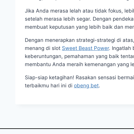
Jika Anda merasa lelah atau tidak fokus, leb
setelah merasa lebih segar. Dengan pendek
membuat keputusan yang lebih baik dan me
Dengan menerapkan strategi-strategi di ata
menang di slot
Sweet Beast Power
. Ingatla
keberuntungan, pemahaman yang baik tenta
membantu Anda meraih kemenangan yang leb
Siap-siap ketagihan! Rasakan sensasi berm
terbaikmu hari ini di
obeng bet
.