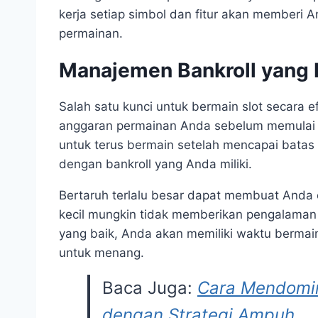
kerja setiap simbol dan fitur akan memberi
permainan.
Manajemen Bankroll yang 
Salah satu kunci untuk bermain slot secara 
anggaran permainan Anda sebelum memulai d
untuk terus bermain setelah mencapai batas 
dengan bankroll yang Anda miliki.
Bertaruh terlalu besar dapat membuat Anda 
kecil mungkin tidak memberikan pengalama
yang baik, Anda akan memiliki waktu bermai
untuk menang.
Baca Juga:
Cara Mendomin
dengan Strategi Ampuh