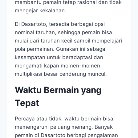
membantu pemain tetap rasional dan tidak
mengejar kekalahan.
Di Dasartoto, tersedia berbagai opsi
nominal taruhan, sehingga pemain bisa
mulai dari taruhan kecil sambil mempelajari
pola permainan. Gunakan ini sebagai
kesempatan untuk beradaptasi dan
mengamati kapan momen-momen
multiplikasi besar cenderung muncul.
Waktu Bermain yang
Tepat
Percaya atau tidak, waktu bermain bisa
memengaruhi peluang menang. Banyak
pemain di Dasartoto berbagi pengalaman