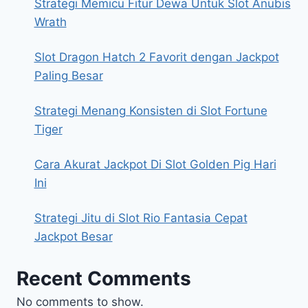
Strategi Memicu Fitur Dewa Untuk Slot Anubis
Wrath
Slot Dragon Hatch 2 Favorit dengan Jackpot
Paling Besar
Strategi Menang Konsisten di Slot Fortune
Tiger
Cara Akurat Jackpot Di Slot Golden Pig Hari
Ini
Strategi Jitu di Slot Rio Fantasia Cepat
Jackpot Besar
Recent Comments
No comments to show.