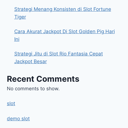
Strategi Menang Konsisten di Slot Fortune
Tiger
Cara Akurat Jackpot Di Slot Golden Pig Hari
Ini
Strategi Jitu di Slot Rio Fantasia Cepat
Jackpot Besar
Recent Comments
No comments to show.
slot
demo slot