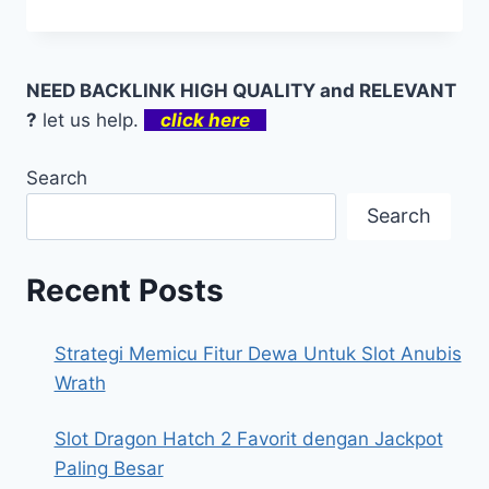
NEED BACKLINK HIGH QUALITY and RELEVANT
?
let us help.
click here
Search
Search
Recent Posts
Strategi Memicu Fitur Dewa Untuk Slot Anubis
Wrath
Slot Dragon Hatch 2 Favorit dengan Jackpot
Paling Besar