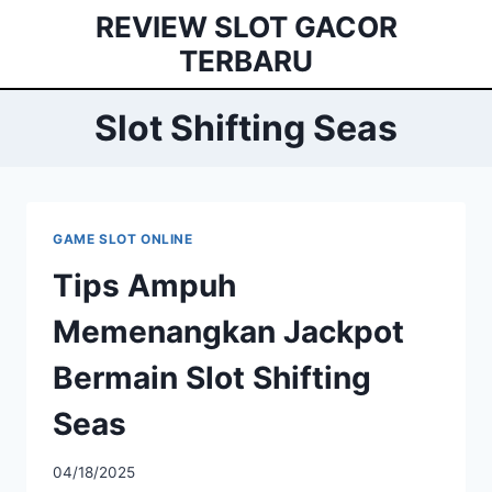
Skip
REVIEW SLOT GACOR
to
TERBARU
content
Slot Shifting Seas
GAME SLOT ONLINE
Tips Ampuh
Memenangkan Jackpot
Bermain Slot Shifting
Seas
04/18/2025