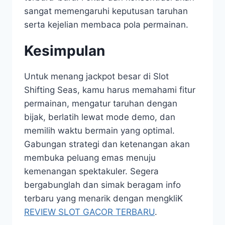
sangat memengaruhi keputusan taruhan
serta kejelian membaca pola permainan.
Kesimpulan
Untuk menang jackpot besar di Slot
Shifting Seas, kamu harus memahami fitur
permainan, mengatur taruhan dengan
bijak, berlatih lewat mode demo, dan
memilih waktu bermain yang optimal.
Gabungan strategi dan ketenangan akan
membuka peluang emas menuju
kemenangan spektakuler. Segera
bergabunglah dan simak beragam info
terbaru yang menarik dengan mengkliK
REVIEW SLOT GACOR TERBARU
.