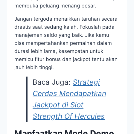
membuka peluang menang besar.
Jangan tergoda menaikkan taruhan secara
drastis saat sedang kalah. Fokuslah pada
manajemen saldo yang baik. Jika kamu
bisa mempertahankan permainan dalam
durasi lebih lama, kesempatan untuk
memicu fitur bonus dan jackpot tentu akan
jauh lebih tinggi.
Baca Juga:
Strategi
Cerdas Mendapatkan
Jackpot di Slot
Strength Of Hercules
Manfaatkan Mode Demo