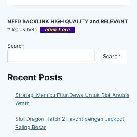
NEED BACKLINK HIGH QUALITY and RELEVANT
?
let us help.
click here
Search
Search
Recent Posts
Strategi Memicu Fitur Dewa Untuk Slot Anubis
Wrath
Slot Dragon Hatch 2 Favorit dengan Jackpot
Paling Besar