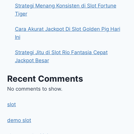
Strategi Menang Konsisten di Slot Fortune
Tiger
Cara Akurat Jackpot Di Slot Golden Pig Hari
Ini
Strategi Jitu di Slot Rio Fantasia Cepat
Jackpot Besar
Recent Comments
No comments to show.
slot
demo slot