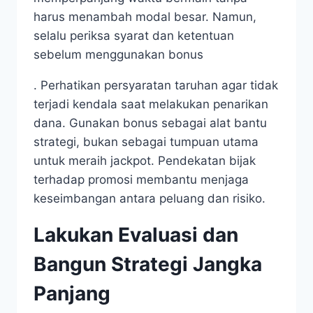
harus menambah modal besar. Namun,
selalu periksa syarat dan ketentuan
sebelum menggunakan bonus
. Perhatikan persyaratan taruhan agar tidak
terjadi kendala saat melakukan penarikan
dana. Gunakan bonus sebagai alat bantu
strategi, bukan sebagai tumpuan utama
untuk meraih jackpot. Pendekatan bijak
terhadap promosi membantu menjaga
keseimbangan antara peluang dan risiko.
Lakukan Evaluasi dan
Bangun Strategi Jangka
Panjang