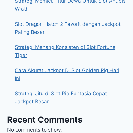
Strategi Memicu Fitur Dewa Untuk Slot Anubis
Wrath
Slot Dragon Hatch 2 Favorit dengan Jackpot
Paling Besar
Strategi Menang Konsisten di Slot Fortune
Tiger
Cara Akurat Jackpot Di Slot Golden Pig Hari
Ini
Strategi Jitu di Slot Rio Fantasia Cepat
Jackpot Besar
Recent Comments
No comments to show.