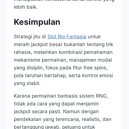
lebih baik.
Kesimpulan
Strategi jitu di
Slot Rio Fantasia
untuk
meraih jackpot besar bukanlah tentang trik
rahasia, melainkan kombinasi pemahaman
mekanisme permainan, manajemen modal
yang disiplin, fokus pada fitur free spins,
pola taruhan bertahap, serta kontrol emosi
yang stabil.
Karena permainan berbasis sistem RNG,
tidak ada cara yang dapat menjamin
jackpot secara pasti. Namun dengan
pendekatan yang terencana, realistis, dan
bertanggung jawab, peluang untuk