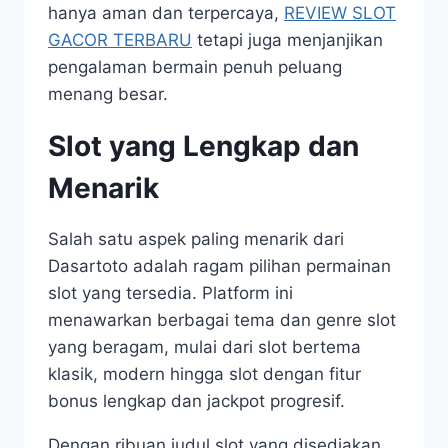
hanya aman dan terpercaya,
REVIEW SLOT
GACOR TERBARU
tetapi juga menjanjikan
pengalaman bermain penuh peluang
menang besar.
Slot yang Lengkap dan
Menarik
Salah satu aspek paling menarik dari
Dasartoto adalah ragam pilihan permainan
slot yang tersedia. Platform ini
menawarkan berbagai tema dan genre slot
yang beragam, mulai dari slot bertema
klasik, modern hingga slot dengan fitur
bonus lengkap dan jackpot progresif.
Dengan ribuan judul slot yang disediakan