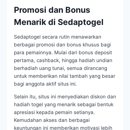
Promosi dan Bonus
Menarik di Sedaptogel
Sedaptogel secara rutin menawarkan
berbagai promosi dan bonus khusus bagi
para pemainnya. Mulai dari bonus deposit
pertama, cashback, hingga hadiah undian
berhadiah uang tunai, semua dirancang
untuk memberikan nilai tambah yang besar
bagi anggota aktif situs ini.
Selain itu, situs ini menyediakan diskon dan
hadiah togel yang menarik sebagai bentuk
apresiasi kepada pemain setianya.
Kemudahan akses dan berbagai
keuntungan ini memberikan motivasi lebih