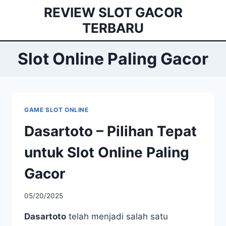
Skip
REVIEW SLOT GACOR
to
TERBARU
content
Slot Online Paling Gacor
GAME SLOT ONLINE
Dasartoto – Pilihan Tepat
untuk Slot Online Paling
Gacor
05/20/2025
Dasartoto
telah menjadi salah satu