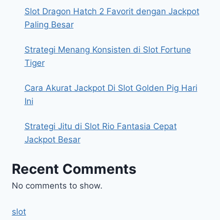
Slot Dragon Hatch 2 Favorit dengan Jackpot
Paling Besar
Strategi Menang Konsisten di Slot Fortune
Tiger
Cara Akurat Jackpot Di Slot Golden Pig Hari
Ini
Strategi Jitu di Slot Rio Fantasia Cepat
Jackpot Besar
Recent Comments
No comments to show.
slot