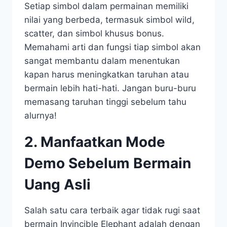
Setiap simbol dalam permainan memiliki
nilai yang berbeda, termasuk simbol wild,
scatter, dan simbol khusus bonus.
Memahami arti dan fungsi tiap simbol akan
sangat membantu dalam menentukan
kapan harus meningkatkan taruhan atau
bermain lebih hati-hati. Jangan buru-buru
memasang taruhan tinggi sebelum tahu
alurnya!
2. Manfaatkan Mode
Demo Sebelum Bermain
Uang Asli
Salah satu cara terbaik agar tidak rugi saat
bermain Invincible Elephant adalah dengan