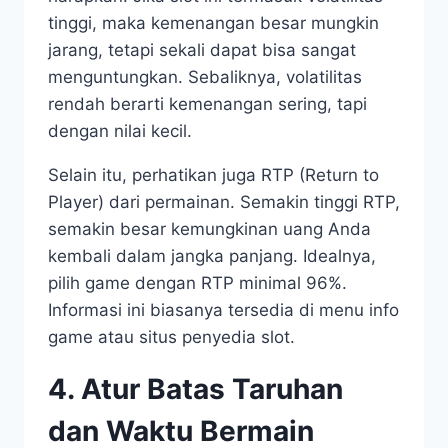
tinggi, maka kemenangan besar mungkin
jarang, tetapi sekali dapat bisa sangat
menguntungkan. Sebaliknya, volatilitas
rendah berarti kemenangan sering, tapi
dengan nilai kecil.
Selain itu, perhatikan juga RTP (Return to
Player) dari permainan. Semakin tinggi RTP,
semakin besar kemungkinan uang Anda
kembali dalam jangka panjang. Idealnya,
pilih game dengan RTP minimal 96%.
Informasi ini biasanya tersedia di menu info
game atau situs penyedia slot.
4. Atur Batas Taruhan
dan Waktu Bermain