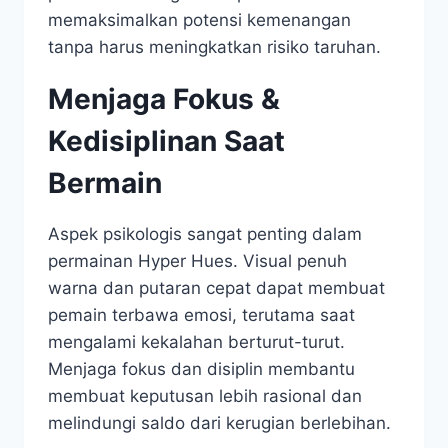
memaksimalkan potensi kemenangan
tanpa harus meningkatkan risiko taruhan.
Menjaga Fokus &
Kedisiplinan Saat
Bermain
Aspek psikologis sangat penting dalam
permainan Hyper Hues. Visual penuh
warna dan putaran cepat dapat membuat
pemain terbawa emosi, terutama saat
mengalami kekalahan berturut-turut.
Menjaga fokus dan disiplin membantu
membuat keputusan lebih rasional dan
melindungi saldo dari kerugian berlebihan.