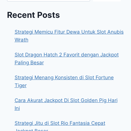
Recent Posts
Strategi Memicu Fitur Dewa Untuk Slot Anubis
Wrath
Slot Dragon Hatch 2 Favorit dengan Jackpot
Paling Besar
Strategi Menang Konsisten di Slot Fortune
Tiger
Cara Akurat Jackpot Di Slot Golden Pig Hari
Ini
Strategi Jitu di Slot Rio Fantasia Cepat