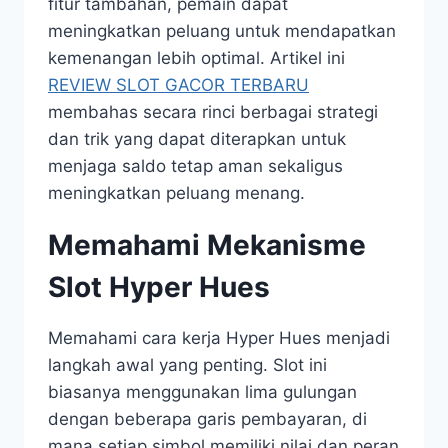
fitur tambahan, pemain dapat
meningkatkan peluang untuk mendapatkan
kemenangan lebih optimal. Artikel ini
REVIEW SLOT GACOR TERBARU
membahas secara rinci berbagai strategi
dan trik yang dapat diterapkan untuk
menjaga saldo tetap aman sekaligus
meningkatkan peluang menang.
Memahami Mekanisme
Slot Hyper Hues
Memahami cara kerja Hyper Hues menjadi
langkah awal yang penting. Slot ini
biasanya menggunakan lima gulungan
dengan beberapa garis pembayaran, di
mana setiap simbol memiliki nilai dan peran