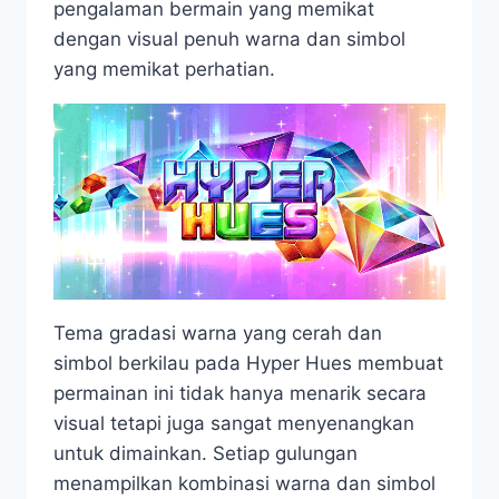
pengalaman bermain yang memikat
dengan visual penuh warna dan simbol
yang memikat perhatian.
Tema gradasi warna yang cerah dan
simbol berkilau pada Hyper Hues membuat
permainan ini tidak hanya menarik secara
visual tetapi juga sangat menyenangkan
untuk dimainkan. Setiap gulungan
menampilkan kombinasi warna dan simbol