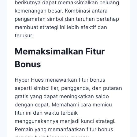
berikutnya dapat memaksimalkan peluang
kemenangan besar. Kombinasi antara
pengamatan simbol dan taruhan bertahap
membuat strategi ini lebih efektif dan
terukur.
Memaksimalkan Fitur
Bonus
Hyper Hues menawarkan fitur bonus
seperti simbol liar, pengganda, dan putaran
gratis yang dapat meningkatkan saldo
dengan cepat. Memahami cara memicu
fitur ini dan waktu terbaik
menggunakannya menjadi kunci strategi.
Pemain yang memanfaatkan fitur bonus