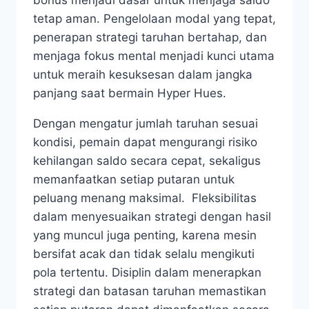
bonus menjadi dasar untuk menjaga saldo
tetap aman. Pengelolaan modal yang tepat,
penerapan strategi taruhan bertahap, dan
menjaga fokus mental menjadi kunci utama
untuk meraih kesuksesan dalam jangka
panjang saat bermain Hyper Hues.
Dengan mengatur jumlah taruhan sesuai
kondisi, pemain dapat mengurangi risiko
kehilangan saldo secara cepat, sekaligus
memanfaatkan setiap putaran untuk
peluang menang maksimal. Fleksibilitas
dalam menyesuaikan strategi dengan hasil
yang muncul juga penting, karena mesin
bersifat acak dan tidak selalu mengikuti
pola tertentu. Disiplin dalam menerapkan
strategi dan batasan taruhan memastikan