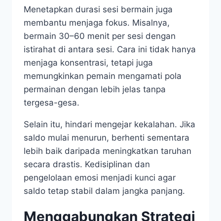
Menetapkan durasi sesi bermain juga
membantu menjaga fokus. Misalnya,
bermain 30–60 menit per sesi dengan
istirahat di antara sesi. Cara ini tidak hanya
menjaga konsentrasi, tetapi juga
memungkinkan pemain mengamati pola
permainan dengan lebih jelas tanpa
tergesa-gesa.
Selain itu, hindari mengejar kekalahan. Jika
saldo mulai menurun, berhenti sementara
lebih baik daripada meningkatkan taruhan
secara drastis. Kedisiplinan dan
pengelolaan emosi menjadi kunci agar
saldo tetap stabil dalam jangka panjang.
Menggabungkan Strategi