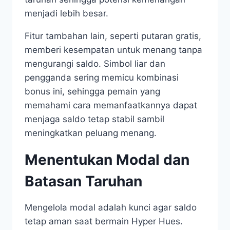
menjadi lebih besar.
Fitur tambahan lain, seperti putaran gratis,
memberi kesempatan untuk menang tanpa
mengurangi saldo. Simbol liar dan
pengganda sering memicu kombinasi
bonus ini, sehingga pemain yang
memahami cara memanfaatkannya dapat
menjaga saldo tetap stabil sambil
meningkatkan peluang menang.
Menentukan Modal dan
Batasan Taruhan
Mengelola modal adalah kunci agar saldo
tetap aman saat bermain Hyper Hues.