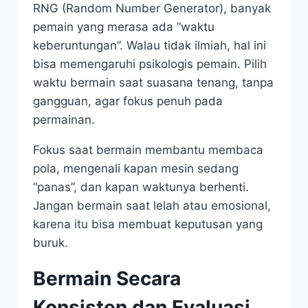
RNG (Random Number Generator), banyak
pemain yang merasa ada “waktu
keberuntungan”. Walau tidak ilmiah, hal ini
bisa memengaruhi psikologis pemain. Pilih
waktu bermain saat suasana tenang, tanpa
gangguan, agar fokus penuh pada
permainan.
Fokus saat bermain membantu membaca
pola, mengenali kapan mesin sedang
“panas”, dan kapan waktunya berhenti.
Jangan bermain saat lelah atau emosional,
karena itu bisa membuat keputusan yang
buruk.
Bermain Secara
Konsisten dan Evaluasi