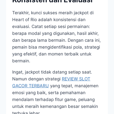
Terakhir, kunci sukses meraih jackpot di
Heart of Rio adalah konsistensi dan
evaluasi. Catat setiap sesi permainan:
berapa modal yang digunakan, hasil akhir,
dan berapa lama bermain. Dengan cara ini,
pemain bisa mengidentifikasi pola, strategi
yang efektif, dan momen terbaik untuk
bermain.
Ingat, jackpot tidak datang setiap saat.
Namun dengan strategi
REVIEW SLOT
GACOR TERBARU
yang tepat, manajemen
emosi yang baik, serta pemahaman
mendalam terhadap fitur game, peluang
untuk meraih kemenangan besar semakin
terbuka lebar.