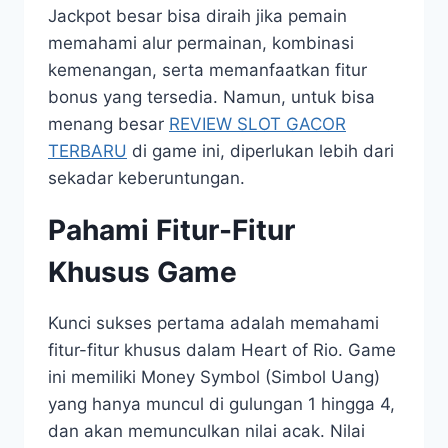
Jackpot besar bisa diraih jika pemain
memahami alur permainan, kombinasi
kemenangan, serta memanfaatkan fitur
bonus yang tersedia. Namun, untuk bisa
menang besar
REVIEW SLOT GACOR
TERBARU
di game ini, diperlukan lebih dari
sekadar keberuntungan.
Pahami Fitur-Fitur
Khusus Game
Kunci sukses pertama adalah memahami
fitur-fitur khusus dalam Heart of Rio. Game
ini memiliki Money Symbol (Simbol Uang)
yang hanya muncul di gulungan 1 hingga 4,
dan akan memunculkan nilai acak. Nilai