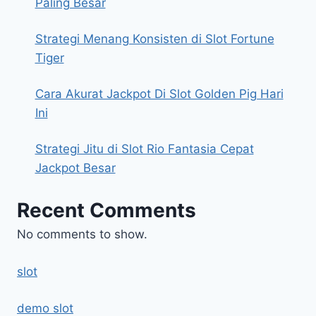
Paling Besar
Strategi Menang Konsisten di Slot Fortune
Tiger
Cara Akurat Jackpot Di Slot Golden Pig Hari
Ini
Strategi Jitu di Slot Rio Fantasia Cepat
Jackpot Besar
Recent Comments
No comments to show.
slot
demo slot