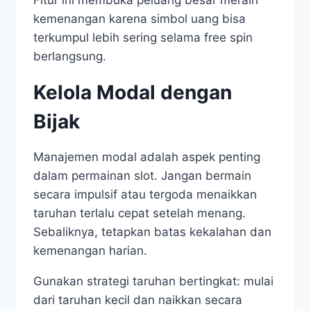
kemenangan karena simbol uang bisa
terkumpul lebih sering selama free spin
berlangsung.
Kelola Modal dengan
Bijak
Manajemen modal adalah aspek penting
dalam permainan slot. Jangan bermain
secara impulsif atau tergoda menaikkan
taruhan terlalu cepat setelah menang.
Sebaliknya, tetapkan batas kekalahan dan
kemenangan harian.
Gunakan strategi taruhan bertingkat: mulai
dari taruhan kecil dan naikkan secara