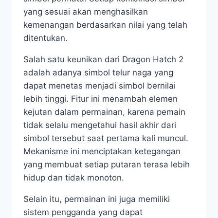
yang sesuai akan menghasilkan
kemenangan berdasarkan nilai yang telah
ditentukan.
Salah satu keunikan dari Dragon Hatch 2
adalah adanya simbol telur naga yang
dapat menetas menjadi simbol bernilai
lebih tinggi. Fitur ini menambah elemen
kejutan dalam permainan, karena pemain
tidak selalu mengetahui hasil akhir dari
simbol tersebut saat pertama kali muncul.
Mekanisme ini menciptakan ketegangan
yang membuat setiap putaran terasa lebih
hidup dan tidak monoton.
Selain itu, permainan ini juga memiliki
sistem pengganda yang dapat