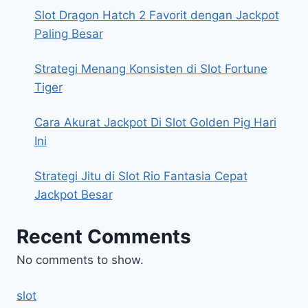
Slot Dragon Hatch 2 Favorit dengan Jackpot
Paling Besar
Strategi Menang Konsisten di Slot Fortune
Tiger
Cara Akurat Jackpot Di Slot Golden Pig Hari
Ini
Strategi Jitu di Slot Rio Fantasia Cepat
Jackpot Besar
Recent Comments
No comments to show.
slot