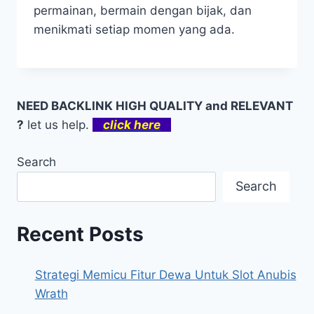
permainan, bermain dengan bijak, dan
menikmati setiap momen yang ada.
NEED BACKLINK HIGH QUALITY and RELEVANT
?
let us help.
click here
Search
Search
Recent Posts
Strategi Memicu Fitur Dewa Untuk Slot Anubis
Wrath