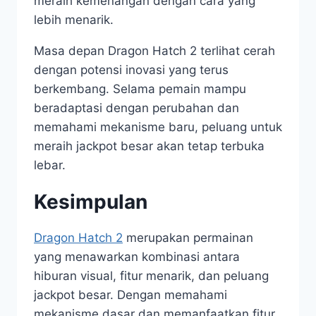
meraih kemenangan dengan cara yang
lebih menarik.
Masa depan Dragon Hatch 2 terlihat cerah
dengan potensi inovasi yang terus
berkembang. Selama pemain mampu
beradaptasi dengan perubahan dan
memahami mekanisme baru, peluang untuk
meraih jackpot besar akan tetap terbuka
lebar.
Kesimpulan
Dragon Hatch 2
merupakan permainan
yang menawarkan kombinasi antara
hiburan visual, fitur menarik, dan peluang
jackpot besar. Dengan memahami
mekanisme dasar dan memanfaatkan fitur