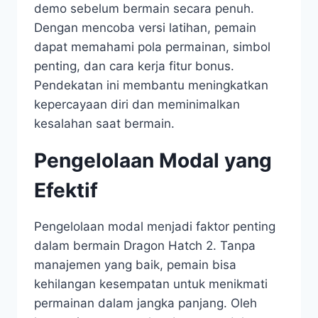
demo sebelum bermain secara penuh.
Dengan mencoba versi latihan, pemain
dapat memahami pola permainan, simbol
penting, dan cara kerja fitur bonus.
Pendekatan ini membantu meningkatkan
kepercayaan diri dan meminimalkan
kesalahan saat bermain.
Pengelolaan Modal yang
Efektif
Pengelolaan modal menjadi faktor penting
dalam bermain Dragon Hatch 2. Tanpa
manajemen yang baik, pemain bisa
kehilangan kesempatan untuk menikmati
permainan dalam jangka panjang. Oleh