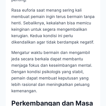
Rasa euforia saat menang sering kali
membuat pemain ingin terus bermain tanpa
henti. Sebaliknya, kekalahan bisa memicu
keinginan untuk segera mengembalikan
kerugian. Kedua kondisi ini perlu
dikendalikan agar tidak berdampak negatif.
Mengatur waktu bermain dan mengambil
jeda secara berkala dapat membantu
menjaga fokus dan keseimbangan mental.
Dengan kondisi psikologis yang stabil,
pemain dapat membuat keputusan yang
lebih rasional dan meningkatkan peluang
kemenangan.
Perkembangan dan Masa