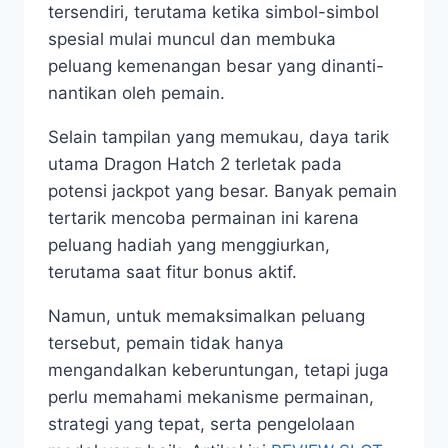
tersendiri, terutama ketika simbol-simbol
spesial mulai muncul dan membuka
peluang kemenangan besar yang dinanti-
nantikan oleh pemain.
Selain tampilan yang memukau, daya tarik
utama Dragon Hatch 2 terletak pada
potensi jackpot yang besar. Banyak pemain
tertarik mencoba permainan ini karena
peluang hadiah yang menggiurkan,
terutama saat fitur bonus aktif.
Namun, untuk memaksimalkan peluang
tersebut, pemain tidak hanya
mengandalkan keberuntungan, tetapi juga
perlu memahami mekanisme permainan,
strategi yang tepat, serta pengelolaan