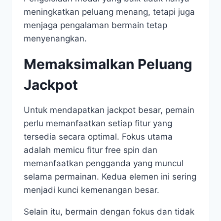
meningkatkan peluang menang, tetapi juga
menjaga pengalaman bermain tetap
menyenangkan.
Memaksimalkan Peluang
Jackpot
Untuk mendapatkan jackpot besar, pemain
perlu memanfaatkan setiap fitur yang
tersedia secara optimal. Fokus utama
adalah memicu fitur free spin dan
memanfaatkan pengganda yang muncul
selama permainan. Kedua elemen ini sering
menjadi kunci kemenangan besar.
Selain itu, bermain dengan fokus dan tidak