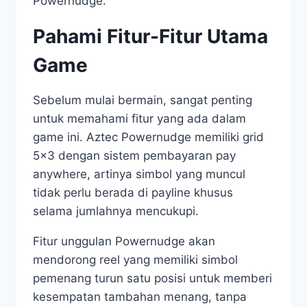
Powernudge.
Pahami Fitur-Fitur Utama
Game
Sebelum mulai bermain, sangat penting
untuk memahami fitur yang ada dalam
game ini. Aztec Powernudge memiliki grid
5×3 dengan sistem pembayaran pay
anywhere, artinya simbol yang muncul
tidak perlu berada di payline khusus
selama jumlahnya mencukupi.
Fitur unggulan Powernudge akan
mendorong reel yang memiliki simbol
pemenang turun satu posisi untuk memberi
kesempatan tambahan menang, tanpa