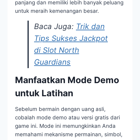
panjang dan memiliki lebih banyak peluang
untuk meraih kemenangan besar.
Baca Juga:
Trik dan
Tips Sukses Jackpot
di Slot North
Guardians
Manfaatkan Mode Demo
untuk Latihan
Sebelum bermain dengan uang asli,
cobalah mode demo atau versi gratis dari
game ini. Mode ini memungkinkan Anda
memahami mekanisme permainan, simbol,