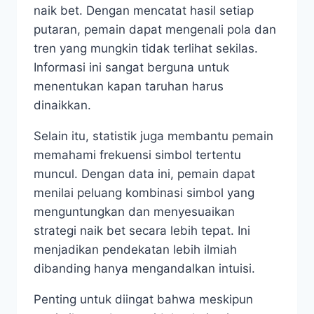
naik bet. Dengan mencatat hasil setiap
putaran, pemain dapat mengenali pola dan
tren yang mungkin tidak terlihat sekilas.
Informasi ini sangat berguna untuk
menentukan kapan taruhan harus
dinaikkan.
Selain itu, statistik juga membantu pemain
memahami frekuensi simbol tertentu
muncul. Dengan data ini, pemain dapat
menilai peluang kombinasi simbol yang
menguntungkan dan menyesuaikan
strategi naik bet secara lebih tepat. Ini
menjadikan pendekatan lebih ilmiah
dibanding hanya mengandalkan intuisi.
Penting untuk diingat bahwa meskipun