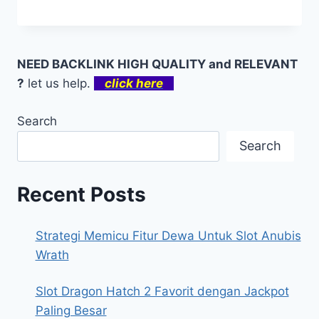
NEED BACKLINK HIGH QUALITY and RELEVANT
?
let us help.
click here
Search
Search
Recent Posts
Strategi Memicu Fitur Dewa Untuk Slot Anubis
Wrath
Slot Dragon Hatch 2 Favorit dengan Jackpot
Paling Besar