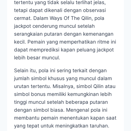
tertentu yang tidak selalu terlihat jelas,
tetapi dapat dikenali dengan observasi
cermat. Dalam Ways Of The Qilin, pola
jackpot cenderung muncul setelah
serangkaian putaran dengan kemenangan
kecil. Pemain yang memperhatikan ritme ini
dapat memprediksi kapan peluang jackpot
lebih besar muncul.
Selain itu, pola ini sering terkait dengan
jumlah simbol khusus yang muncul dalam
urutan tertentu. Misalnya, simbol Qilin atau
simbol bonus memiliki kemungkinan lebih
tinggi muncul setelah beberapa putaran
dengan simbol biasa. Mengenal pola ini
membantu pemain menentukan kapan saat
yang tepat untuk meningkatkan taruhan.