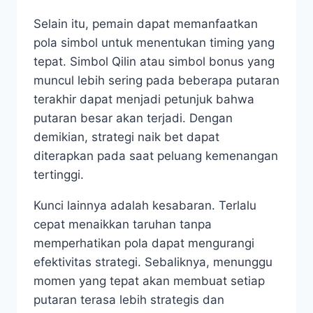
Selain itu, pemain dapat memanfaatkan
pola simbol untuk menentukan timing yang
tepat. Simbol Qilin atau simbol bonus yang
muncul lebih sering pada beberapa putaran
terakhir dapat menjadi petunjuk bahwa
putaran besar akan terjadi. Dengan
demikian, strategi naik bet dapat
diterapkan pada saat peluang kemenangan
tertinggi.
Kunci lainnya adalah kesabaran. Terlalu
cepat menaikkan taruhan tanpa
memperhatikan pola dapat mengurangi
efektivitas strategi. Sebaliknya, menunggu
momen yang tepat akan membuat setiap
putaran terasa lebih strategis dan