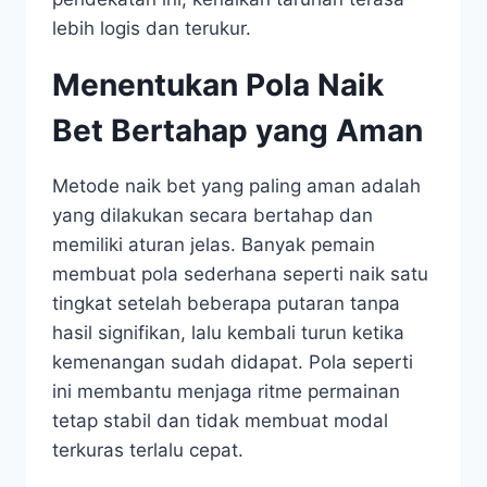
lebih logis dan terukur.
Menentukan Pola Naik
Bet Bertahap yang Aman
Metode naik bet yang paling aman adalah
yang dilakukan secara bertahap dan
memiliki aturan jelas. Banyak pemain
membuat pola sederhana seperti naik satu
tingkat setelah beberapa putaran tanpa
hasil signifikan, lalu kembali turun ketika
kemenangan sudah didapat. Pola seperti
ini membantu menjaga ritme permainan
tetap stabil dan tidak membuat modal
terkuras terlalu cepat.