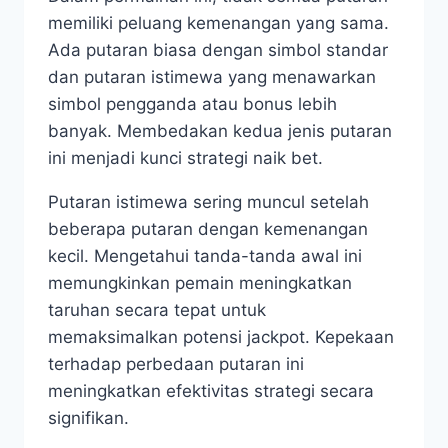
memiliki peluang kemenangan yang sama.
Ada putaran biasa dengan simbol standar
dan putaran istimewa yang menawarkan
simbol pengganda atau bonus lebih
banyak. Membedakan kedua jenis putaran
ini menjadi kunci strategi naik bet.
Putaran istimewa sering muncul setelah
beberapa putaran dengan kemenangan
kecil. Mengetahui tanda-tanda awal ini
memungkinkan pemain meningkatkan
taruhan secara tepat untuk
memaksimalkan potensi jackpot. Kepekaan
terhadap perbedaan putaran ini
meningkatkan efektivitas strategi secara
signifikan.