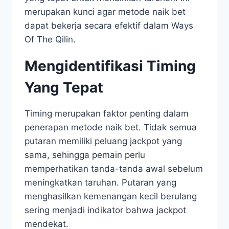
merupakan kunci agar metode naik bet
dapat bekerja secara efektif dalam Ways
Of The Qilin.
Mengidentifikasi Timing
Yang Tepat
Timing merupakan faktor penting dalam
penerapan metode naik bet. Tidak semua
putaran memiliki peluang jackpot yang
sama, sehingga pemain perlu
memperhatikan tanda-tanda awal sebelum
meningkatkan taruhan. Putaran yang
menghasilkan kemenangan kecil berulang
sering menjadi indikator bahwa jackpot
mendekat.