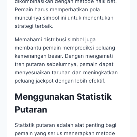
dikombinasikan dengan metode naik bet.
Pemain harus memperhatikan pola
munculnya simbol ini untuk menentukan
strategi terbaik.
Memahami distribusi simbol juga
membantu pemain memprediksi peluang
kemenangan besar. Dengan mengamati
tren putaran sebelumnya, pemain dapat
menyesuaikan taruhan dan meningkatkan
peluang jackpot dengan lebih efektif.
Menggunakan Statistik
Putaran
Statistik putaran adalah alat penting bagi
pemain yang serius menerapkan metode