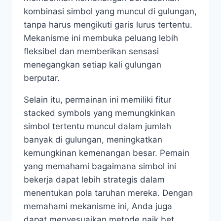
kombinasi simbol yang muncul di gulungan,
tanpa harus mengikuti garis lurus tertentu.
Mekanisme ini membuka peluang lebih
fleksibel dan memberikan sensasi
menegangkan setiap kali gulungan
berputar.
Selain itu, permainan ini memiliki fitur
stacked symbols yang memungkinkan
simbol tertentu muncul dalam jumlah
banyak di gulungan, meningkatkan
kemungkinan kemenangan besar. Pemain
yang memahami bagaimana simbol ini
bekerja dapat lebih strategis dalam
menentukan pola taruhan mereka. Dengan
memahami mekanisme ini, Anda juga
dapat menyesuaikan metode naik bet