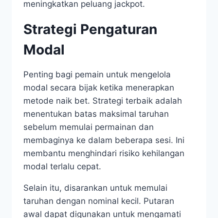
meningkatkan peluang jackpot.
Strategi Pengaturan
Modal
Penting bagi pemain untuk mengelola
modal secara bijak ketika menerapkan
metode naik bet. Strategi terbaik adalah
menentukan batas maksimal taruhan
sebelum memulai permainan dan
membaginya ke dalam beberapa sesi. Ini
membantu menghindari risiko kehilangan
modal terlalu cepat.
Selain itu, disarankan untuk memulai
taruhan dengan nominal kecil. Putaran
awal dapat digunakan untuk mengamati