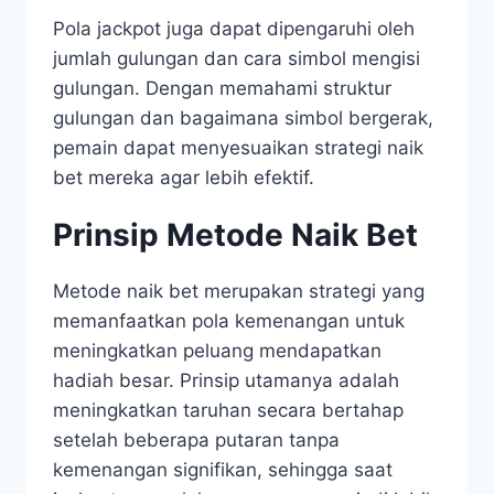
Pola jackpot juga dapat dipengaruhi oleh
jumlah gulungan dan cara simbol mengisi
gulungan. Dengan memahami struktur
gulungan dan bagaimana simbol bergerak,
pemain dapat menyesuaikan strategi naik
bet mereka agar lebih efektif.
Prinsip Metode Naik Bet
Metode naik bet merupakan strategi yang
memanfaatkan pola kemenangan untuk
meningkatkan peluang mendapatkan
hadiah besar. Prinsip utamanya adalah
meningkatkan taruhan secara bertahap
setelah beberapa putaran tanpa
kemenangan signifikan, sehingga saat