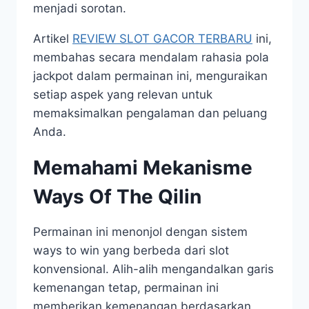
menjadi sorotan.
Artikel
REVIEW SLOT GACOR TERBARU
ini,
membahas secara mendalam rahasia pola
jackpot dalam permainan ini, menguraikan
setiap aspek yang relevan untuk
memaksimalkan pengalaman dan peluang
Anda.
Memahami Mekanisme
Ways Of The Qilin
Permainan ini menonjol dengan sistem
ways to win yang berbeda dari slot
konvensional. Alih-alih mengandalkan garis
kemenangan tetap, permainan ini
memberikan kemenangan berdasarkan