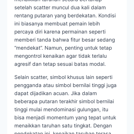
setelah scatter muncul dua kali dalam
rentang putaran yang berdekatan. Kondisi
ini biasanya membuat pemain lebih
percaya diri karena permainan seperti
memberi tanda bahwa fitur besar sedang
“mendekat”. Namun, penting untuk tetap
mengontrol kenaikan agar tidak terlalu
agresif dan tetap sesuai batas modal.
Selain scatter, simbol khusus lain seperti
pengganda atau simbol bernilai tinggi juga
dapat dijadikan acuan. Jika dalam
beberapa putaran terakhir simbol bernilai
tinggi mulai mendominasi gulungan, itu
bisa menjadi momentum yang tepat untuk
menaikkan taruhan satu tingkat. Dengan
pendekatan ini, kenaikan taruhan terasa