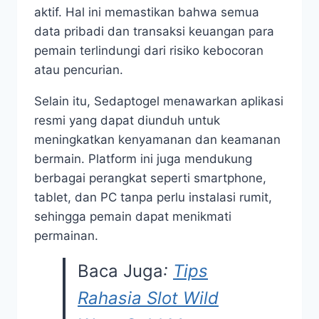
aktif. Hal ini memastikan bahwa semua
data pribadi dan transaksi keuangan para
pemain terlindungi dari risiko kebocoran
atau pencurian.
Selain itu, Sedaptogel menawarkan aplikasi
resmi yang dapat diunduh untuk
meningkatkan kenyamanan dan keamanan
bermain. Platform ini juga mendukung
berbagai perangkat seperti smartphone,
tablet, dan PC tanpa perlu instalasi rumit,
sehingga pemain dapat menikmati
permainan.
Baca Juga
:
Tips
Rahasia Slot Wild