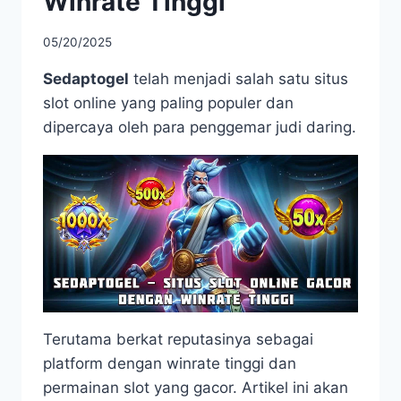
Winrate Tinggi
05/20/2025
Sedaptogel
telah menjadi salah satu situs
slot online yang paling populer dan
dipercaya oleh para penggemar judi daring.
Terutama berkat reputasinya sebagai
platform dengan winrate tinggi dan
permainan slot yang gacor. Artikel ini akan