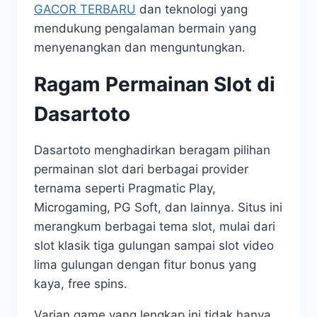
GACOR TERBARU
dan teknologi yang
mendukung pengalaman bermain yang
menyenangkan dan menguntungkan.
Ragam Permainan Slot di
Dasartoto
Dasartoto menghadirkan beragam pilihan
permainan slot dari berbagai provider
ternama seperti Pragmatic Play,
Microgaming, PG Soft, dan lainnya. Situs ini
merangkum berbagai tema slot, mulai dari
slot klasik tiga gulungan sampai slot video
lima gulungan dengan fitur bonus yang
kaya, free spins.
Varian game yang lengkap ini tidak hanya