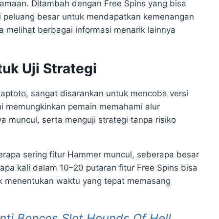
samaan. Ditambah dengan Free Spins yang bisa
liki peluang besar untuk mendapatkan kemenangan
 melihat berbagai informasi menarik lainnya
uk Uji Strategi
aptoto, sangat disarankan untuk mencoba versi
ni memungkinkan pemain memahami alur
a muncul, serta menguji strategi tanpa risiko
erapa sering fitur Hammer muncul, seberapa besar
pa kali dalam 10–20 putaran fitur Free Spins bisa
tuk menentukan waktu yang tepat memasang
Anti Boncos Slot Hounds Of Hell