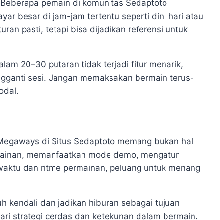
. Beberapa pemain di komunitas Sedaptoto
ar besar di jam-jam tertentu seperti dini hari atau
ran pasti, tetapi bisa dijadikan referensi untuk
dalam 20–30 putaran tidak terjadi fitur menarik,
ngganti sesi. Jangan memaksakan bermain terus-
odal.
 Megaways di Situs Sedaptoto memang bukan hal
mainan, memanfaatkan mode demo, mengatur
waktu dan ritme permainan, peluang untuk menang
h kendali dan jadikan hiburan sebagai tujuan
ri strategi cerdas dan ketekunan dalam bermain.