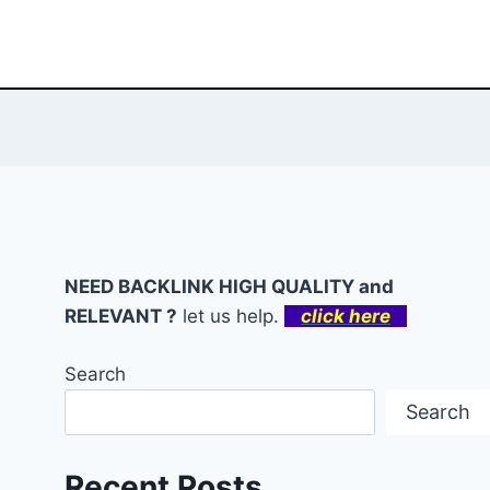
NEED BACKLINK HIGH QUALITY and
RELEVANT ?
let us help.
click here
Search
Search
Recent Posts