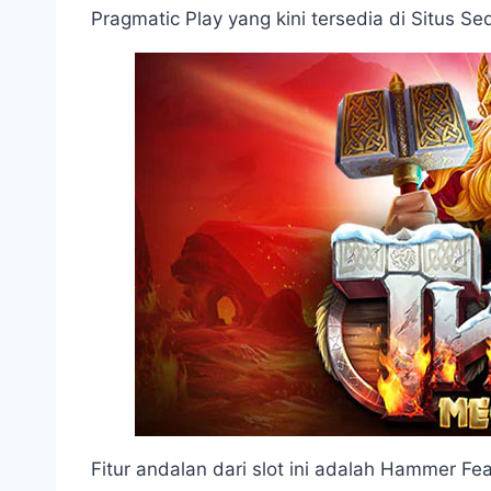
Pragmatic Play yang kini tersedia di Situs Se
Fitur andalan dari slot ini adalah Hammer F