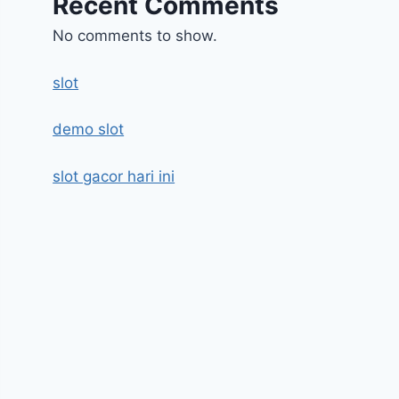
Recent Comments
No comments to show.
slot
demo slot
slot gacor hari ini