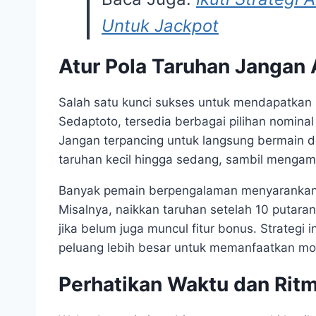
Untuk Jackpot
Atur Pola Taruhan Jangan 
Salah satu kunci sukses untuk mendapatkan 
Sedaptoto, tersedia berbagai pilihan nomina
Jangan terpancing untuk langsung bermain de
taruhan kecil hingga sedang, sambil mengam
Banyak pemain berpengalaman menyarankan u
Misalnya, naikkan taruhan setelah 10 putara
jika belum juga muncul fitur bonus. Strate
peluang lebih besar untuk memanfaatkan mom
Perhatikan Waktu dan Rit