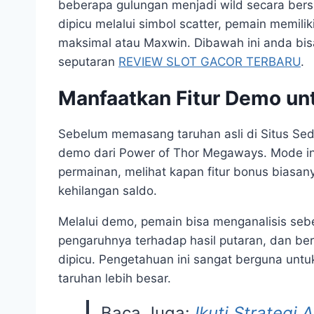
beberapa gulungan menjadi wild secara ber
dipicu melalui simbol scatter, pemain memi
maksimal atau Maxwin. Dibawah ini anda bisa
seputaran
REVIEW SLOT GACOR TERBARU
.
Manfaatkan Fitur Demo unt
Sebelum memasang taruhan asli di Situs Sed
demo dari Power of Thor Megaways. Mode i
permainan, melihat kapan fitur bonus biasany
kehilangan saldo.
Melalui demo, pemain bisa menganalisis seb
pengaruhnya terhadap hasil putaran, dan bera
dipicu. Pengetahuan ini sangat berguna un
taruhan lebih besar.
Baca Juga:
Ikuti Strategi 