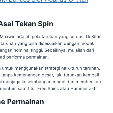
Asal Tekan Spin
Maxwin adalah pola taruhan yang cerdas. Di Situs
l taruhan yang bisa disesuaikan dengan modal.
ngan nominal tinggi. Sebaiknya, mulailah dari
ati performa permainan.
ntuk menggunakan strategi naik-turun taruhan.
n tanpa kemenangan besar, lalu turunkan kembali
gi ini menjaga keseimbangan modal dan memberikan
entum saat fitur Free Spins atau Hammer aktif.
me Permainan