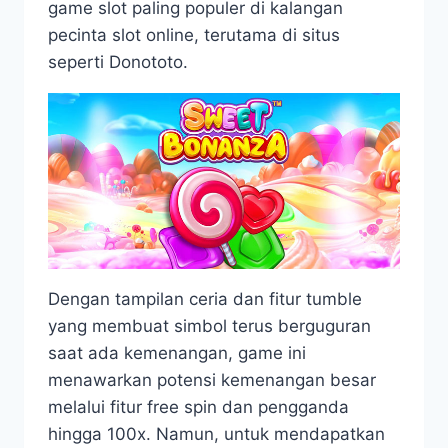
game slot paling populer di kalangan
pecinta slot online, terutama di situs
seperti Donototo.
Dengan tampilan ceria dan fitur tumble
yang membuat simbol terus berguguran
saat ada kemenangan, game ini
menawarkan potensi kemenangan besar
melalui fitur free spin dan pengganda
hingga 100x. Namun, untuk mendapatkan