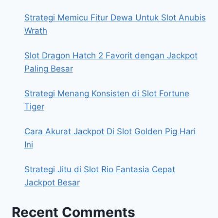
Strategi Memicu Fitur Dewa Untuk Slot Anubis
Wrath
Slot Dragon Hatch 2 Favorit dengan Jackpot
Paling Besar
Strategi Menang Konsisten di Slot Fortune
Tiger
Cara Akurat Jackpot Di Slot Golden Pig Hari
Ini
Strategi Jitu di Slot Rio Fantasia Cepat
Jackpot Besar
Recent Comments