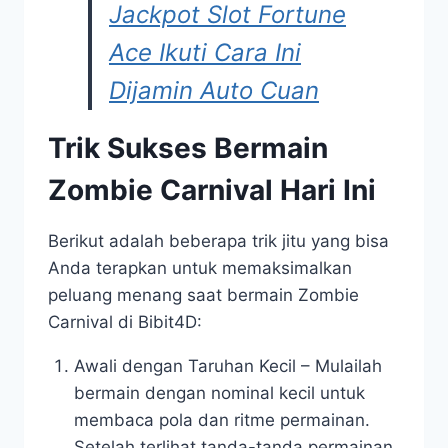
Jackpot Slot Fortune
Ace Ikuti Cara Ini
Dijamin Auto Cuan
Trik Sukses Bermain
Zombie Carnival Hari Ini
Berikut adalah beberapa trik jitu yang bisa
Anda terapkan untuk memaksimalkan
peluang menang saat bermain Zombie
Carnival di Bibit4D:
Awali dengan Taruhan Kecil – Mulailah
bermain dengan nominal kecil untuk
membaca pola dan ritme permainan.
Setelah terlihat tanda-tanda permainan