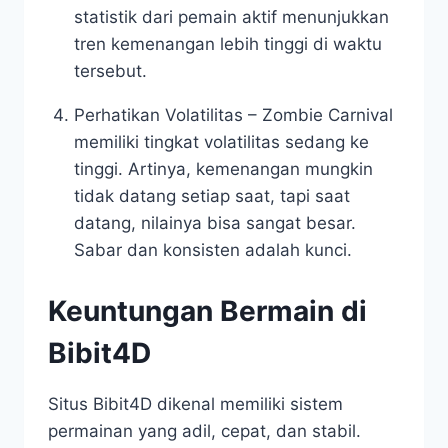
statistik dari pemain aktif menunjukkan
tren kemenangan lebih tinggi di waktu
tersebut.
Perhatikan Volatilitas – Zombie Carnival
memiliki tingkat volatilitas sedang ke
tinggi. Artinya, kemenangan mungkin
tidak datang setiap saat, tapi saat
datang, nilainya bisa sangat besar.
Sabar dan konsisten adalah kunci.
Keuntungan Bermain di
Bibit4D
Situs Bibit4D dikenal memiliki sistem
permainan yang adil, cepat, dan stabil.