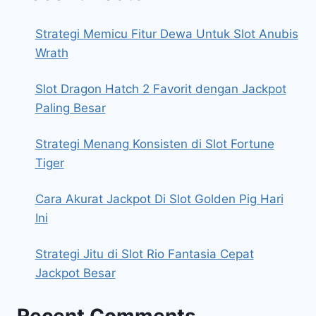
Strategi Memicu Fitur Dewa Untuk Slot Anubis
Wrath
Slot Dragon Hatch 2 Favorit dengan Jackpot
Paling Besar
Strategi Menang Konsisten di Slot Fortune
Tiger
Cara Akurat Jackpot Di Slot Golden Pig Hari
Ini
Strategi Jitu di Slot Rio Fantasia Cepat
Jackpot Besar
Recent Comments