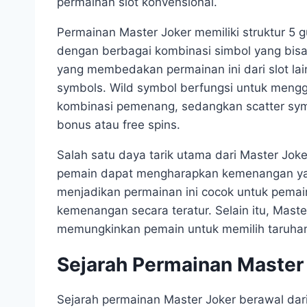
permainan slot konvensional.
Permainan Master Joker memiliki struktur 5 
dengan berbagai kombinasi simbol yang bisa
yang membedakan permainan ini dari slot la
symbols. Wild symbol berfungsi untuk meng
kombinasi pemenang, sedangkan scatter symb
bonus atau free spins.
Salah satu daya tarik utama dari Master Joke
pemain dapat mengharapkan kemenangan yang 
menjadikan permainan ini cocok untuk pemain
kemenangan secara teratur. Selain itu, Maste
memungkinkan pemain untuk memilih taruha
Sejarah Permainan Master
Sejarah permainan Master Joker berawal da