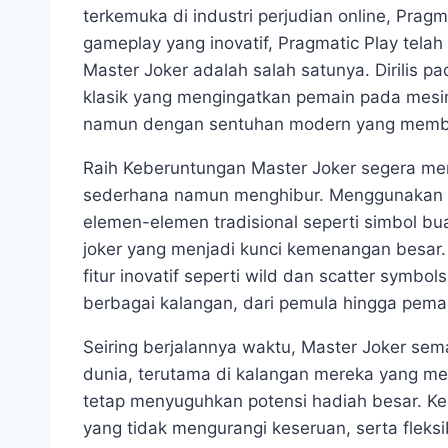
terkemuka di industri perjudian online, Pragm
gameplay yang inovatif, Pragmatic Play telah
Master Joker adalah salah satunya. Dirilis 
klasik yang mengingatkan pemain pada mesin s
namun dengan sentuhan modern yang membu
Raih Keberuntungan Master Joker segera me
sederhana namun menghibur. Menggunakan 5 
elemen-elemen tradisional seperti simbol bu
joker yang menjadi kunci kemenangan besar. 
fitur inovatif seperti wild dan scatter symbol
berbagai kalangan, dari pemula hingga pem
Seiring berjalannya waktu, Master Joker sema
dunia, terutama di kalangan mereka yang men
tetap menyuguhkan potensi hadiah besar. Ke
yang tidak mengurangi keseruan, serta flek