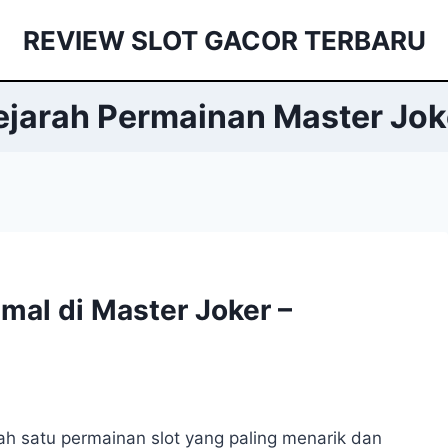
REVIEW SLOT GACOR TERBARU
ejarah Permainan Master Jok
al di Master Joker –
ah satu permainan slot yang paling menarik dan