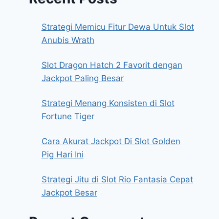
Strategi Memicu Fitur Dewa Untuk Slot
Anubis Wrath
Slot Dragon Hatch 2 Favorit dengan
Jackpot Paling Besar
Strategi Menang Konsisten di Slot
Fortune Tiger
Cara Akurat Jackpot Di Slot Golden
Pig Hari Ini
Strategi Jitu di Slot Rio Fantasia Cepat
Jackpot Besar