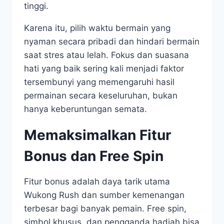
tinggi.
Karena itu, pilih waktu bermain yang
nyaman secara pribadi dan hindari bermain
saat stres atau lelah. Fokus dan suasana
hati yang baik sering kali menjadi faktor
tersembunyi yang memengaruhi hasil
permainan secara keseluruhan, bukan
hanya keberuntungan semata.
Memaksimalkan Fitur
Bonus dan Free Spin
Fitur bonus adalah daya tarik utama
Wukong Rush dan sumber kemenangan
terbesar bagi banyak pemain. Free spin,
simbol khusus, dan pengganda hadiah bisa