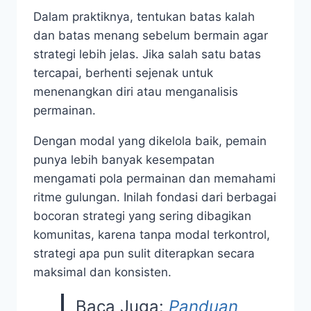
Dalam praktiknya, tentukan batas kalah
dan batas menang sebelum bermain agar
strategi lebih jelas. Jika salah satu batas
tercapai, berhenti sejenak untuk
menenangkan diri atau menganalisis
permainan.
Dengan modal yang dikelola baik, pemain
punya lebih banyak kesempatan
mengamati pola permainan dan memahami
ritme gulungan. Inilah fondasi dari berbagai
bocoran strategi yang sering dibagikan
komunitas, karena tanpa modal terkontrol,
strategi apa pun sulit diterapkan secara
maksimal dan konsisten.
Baca Juga:
Panduan