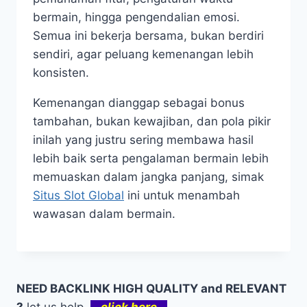
bermain, hingga pengendalian emosi.
Semua ini bekerja bersama, bukan berdiri
sendiri, agar peluang kemenangan lebih
konsisten.
Kemenangan dianggap sebagai bonus
tambahan, bukan kewajiban, dan pola pikir
inilah yang justru sering membawa hasil
lebih baik serta pengalaman bermain lebih
memuaskan dalam jangka panjang, simak
Situs Slot Global
ini untuk menambah
wawasan dalam bermain.
NEED BACKLINK HIGH QUALITY and RELEVANT