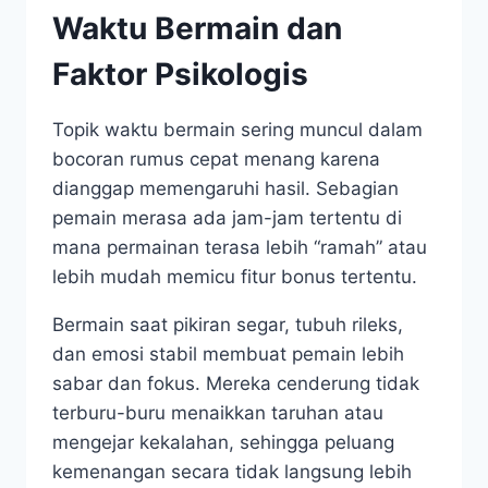
Waktu Bermain dan
Faktor Psikologis
Topik waktu bermain sering muncul dalam
bocoran rumus cepat menang karena
dianggap memengaruhi hasil. Sebagian
pemain merasa ada jam-jam tertentu di
mana permainan terasa lebih “ramah” atau
lebih mudah memicu fitur bonus tertentu.
Bermain saat pikiran segar, tubuh rileks,
dan emosi stabil membuat pemain lebih
sabar dan fokus. Mereka cenderung tidak
terburu-buru menaikkan taruhan atau
mengejar kekalahan, sehingga peluang
kemenangan secara tidak langsung lebih