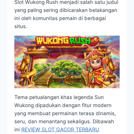
Slot Wukong Rush menjadi salah satu judul
yang paling sering dibicarakan belakangan
ini oleh komunitas pemain di berbagai
situs.
Tema petualangan khas legenda Sun
Wukong dipadukan dengan fitur modern
yang membuat permainan terasa dinamis,
seru, dan menantang sekaligus. Dibawah
ini
REVIEW SLOT GACOR TERBARU