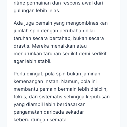
ritme permainan dan respons awal dari
gulungan lebih jelas.
Ada juga pemain yang mengombinasikan
jumlah spin dengan perubahan nilai
taruhan secara bertahap, bukan secara
drastis. Mereka menaikkan atau
menurunkan taruhan sedikit demi sedikit
agar lebih stabil.
Perlu diingat, pola spin bukan jaminan
kemenangan instan. Namun, pola ini
membantu pemain bermain lebih disiplin,
fokus, dan sistematis sehingga keputusan
yang diambil lebih berdasarkan
pengamatan daripada sekadar
keberuntungan semata.