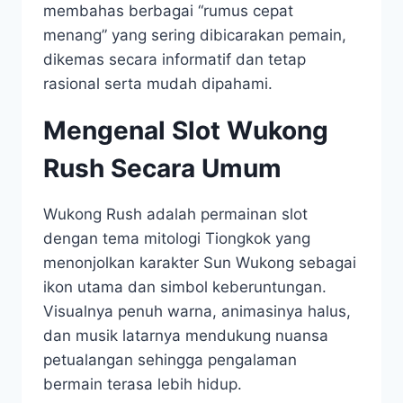
membahas berbagai “rumus cepat
menang” yang sering dibicarakan pemain,
dikemas secara informatif dan tetap
rasional serta mudah dipahami.
Mengenal Slot Wukong
Rush Secara Umum
Wukong Rush adalah permainan slot
dengan tema mitologi Tiongkok yang
menonjolkan karakter Sun Wukong sebagai
ikon utama dan simbol keberuntungan.
Visualnya penuh warna, animasinya halus,
dan musik latarnya mendukung nuansa
petualangan sehingga pengalaman
bermain terasa lebih hidup.