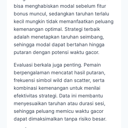
bisa menghabiskan modal sebelum fitur
bonus muncul, sedangkan taruhan terlalu
kecil mungkin tidak memanfaatkan peluang
kemenangan optimal. Strategi terbaik
adalah menetapkan taruhan seimbang,
sehingga modal dapat bertahan hingga
putaran dengan potensi waktu gacor.
Evaluasi berkala juga penting. Pemain
berpengalaman mencatat hasil putaran,
frekuensi simbol wild dan scatter, serta
kombinasi kemenangan untuk menilai
efektivitas strategi. Data ini membantu
menyesuaikan taruhan atau durasi sesi,
sehingga peluang memicu waktu gacor
dapat dimaksimalkan tanpa risiko besar.