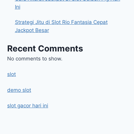
Ini
Strategi Jitu di Slot Rio Fantasia Cepat
Jackpot Besar
Recent Comments
No comments to show.
slot
demo slot
slot gacor hari ini