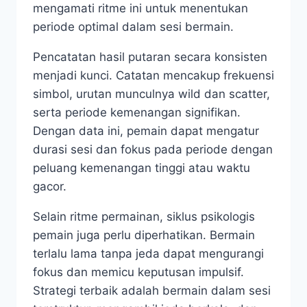
mengamati ritme ini untuk menentukan
periode optimal dalam sesi bermain.
Pencatatan hasil putaran secara konsisten
menjadi kunci. Catatan mencakup frekuensi
simbol, urutan munculnya wild dan scatter,
serta periode kemenangan signifikan.
Dengan data ini, pemain dapat mengatur
durasi sesi dan fokus pada periode dengan
peluang kemenangan tinggi atau waktu
gacor.
Selain ritme permainan, siklus psikologis
pemain juga perlu diperhatikan. Bermain
terlalu lama tanpa jeda dapat mengurangi
fokus dan memicu keputusan impulsif.
Strategi terbaik adalah bermain dalam sesi