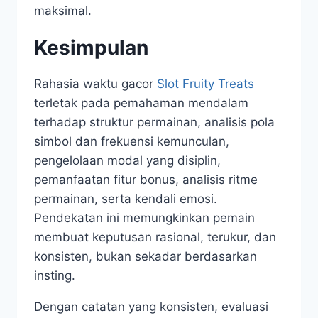
maksimal.
Kesimpulan
Rahasia waktu gacor
Slot Fruity Treats
terletak pada pemahaman mendalam
terhadap struktur permainan, analisis pola
simbol dan frekuensi kemunculan,
pengelolaan modal yang disiplin,
pemanfaatan fitur bonus, analisis ritme
permainan, serta kendali emosi.
Pendekatan ini memungkinkan pemain
membuat keputusan rasional, terukur, dan
konsisten, bukan sekadar berdasarkan
insting.
Dengan catatan yang konsisten, evaluasi