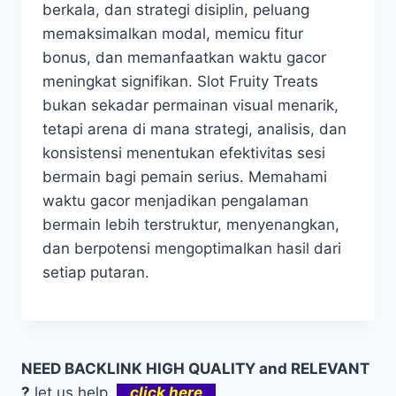
berkala, dan strategi disiplin, peluang
memaksimalkan modal, memicu fitur
bonus, dan memanfaatkan waktu gacor
meningkat signifikan. Slot Fruity Treats
bukan sekadar permainan visual menarik,
tetapi arena di mana strategi, analisis, dan
konsistensi menentukan efektivitas sesi
bermain bagi pemain serius. Memahami
waktu gacor menjadikan pengalaman
bermain lebih terstruktur, menyenangkan,
dan berpotensi mengoptimalkan hasil dari
setiap putaran.
NEED BACKLINK HIGH QUALITY and RELEVANT
?
let us help.
click here