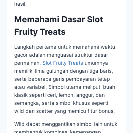
hasil.
Memahami Dasar Slot
Fruity Treats
Langkah pertama untuk memahami waktu
gacor adalah menguasai struktur dasar
permainan.
Slot Fruity Treats
umumnya
memiliki lima gulungan dengan tiga baris,
serta beberapa garis pembayaran tetap
atau variabel. Simbol utama meliputi buah
klasik seperti ceri, lemon, anggur, dan
semangka, serta simbol khusus seperti
wild dan scatter yang memicu fitur bonus.
Wild dapat menggantikan simbol lain untuk
membentuk kombinasi kemenangan,