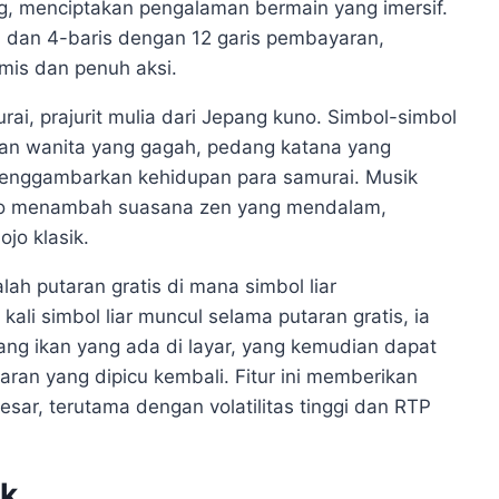
g, menciptakan pengalaman bermain yang imersif.
dan 4-baris dengan 12 garis pembayaran,
is dan penuh aksi.
ai, prajurit mulia dari Jepang kuno. Simbol-simbol
dan wanita yang gagah, pedang katana yang
 menggambarkan kehidupan para samurai. Musik
oto menambah suasana zen yang mendalam,
jo klasik.
lah putaran gratis di mana simbol liar
ali simbol liar muncul selama putaran gratis, ia
ang ikan yang ada di layar, yang kemudian dapat
an yang dipicu kembali. Fitur ini memberikan
ar, terutama dengan volatilitas tinggi dan RTP
ck