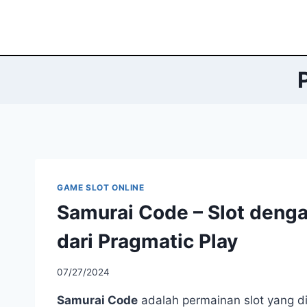
Skip
to
content
GAME SLOT ONLINE
Samurai Code – Slot deng
dari Pragmatic Play
07/27/2024
Samurai Code
adalah permainan slot yang d