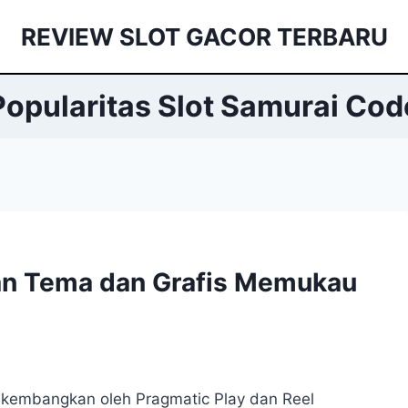
REVIEW SLOT GACOR TERBARU
Popularitas Slot Samurai Cod
an Tema dan Grafis Memukau
ikembangkan oleh Pragmatic Play dan Reel