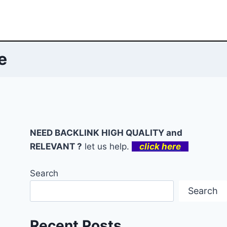
e
NEED BACKLINK HIGH QUALITY and
RELEVANT ?
let us help.
click here
Search
Search
Recent Posts