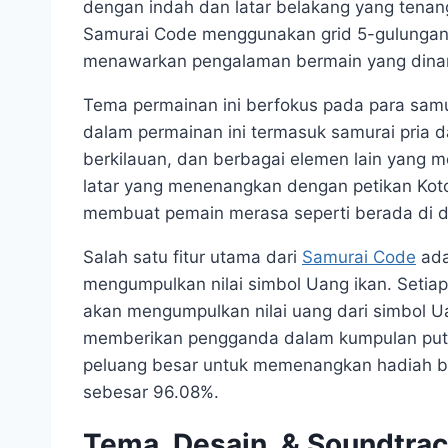
dengan indah dan latar belakang yang tenan
Samurai Code menggunakan grid 5-gulungan 
menawarkan pengalaman bermain yang dinam
Tema permainan ini berfokus pada para samur
dalam permainan ini termasuk samurai pria 
berkilauan, dan berbagai elemen lain yang
latar yang menenangkan dengan petikan K
membuat pemain merasa seperti berada di do
Salah satu fitur utama dari
Samurai Code
ada
mengumpulkan nilai simbol Uang ikan. Setiap k
akan mengumpulkan nilai uang dari simbol U
memberikan pengganda dalam kumpulan putar
peluang besar untuk memenangkan hadiah bes
sebesar 96.08%.
Tema, Desain, & Soundtra