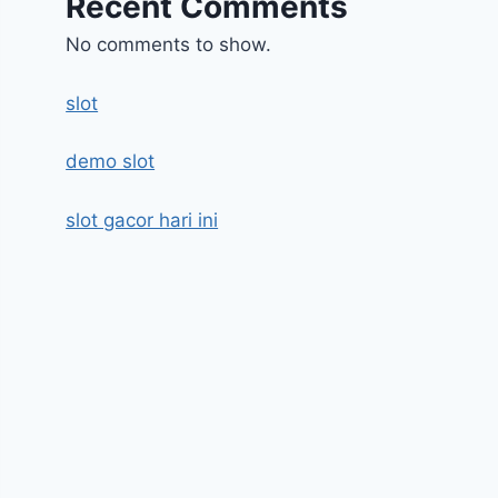
Recent Comments
No comments to show.
slot
demo slot
slot gacor hari ini