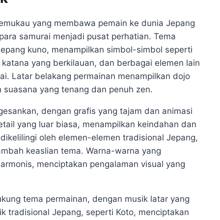
 memukau yang membawa pemain ke dunia Jepang
para samurai menjadi pusat perhatian. Tema
Jepang kuno, menampilkan simbol-simbol seperti
katana yang berkilauan, dan berbagai elemen lain
i. Latar belakang permainan menampilkan dojo
an suasana yang tenang dan penuh zen.
gesankan, dengan grafis yang tajam dan animasi
etail yang luar biasa, menampilkan keindahan dan
ikelilingi oleh elemen-elemen tradisional Jepang,
nambah keaslian tema. Warna-warna yang
harmonis, menciptakan pengalaman visual yang
kung tema permainan, dengan musik latar yang
k tradisional Jepang, seperti Koto, menciptakan