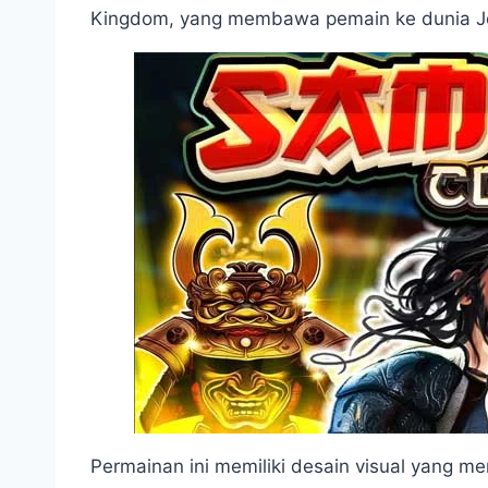
Kingdom, yang membawa pemain ke dunia Je
Permainan ini memiliki desain visual yang 