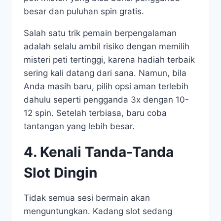
besar dan puluhan spin gratis.
Salah satu trik pemain berpengalaman
adalah selalu ambil risiko dengan memilih
misteri peti tertinggi, karena hadiah terbaik
sering kali datang dari sana. Namun, bila
Anda masih baru, pilih opsi aman terlebih
dahulu seperti pengganda 3x dengan 10-
12 spin. Setelah terbiasa, baru coba
tantangan yang lebih besar.
4. Kenali Tanda-Tanda
Slot Dingin
Tidak semua sesi bermain akan
menguntungkan. Kadang slot sedang