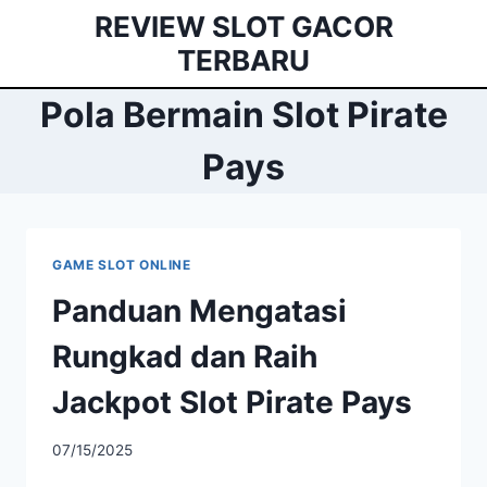
Skip
REVIEW SLOT GACOR
to
TERBARU
content
Pola Bermain Slot Pirate
Pays
GAME SLOT ONLINE
Panduan Mengatasi
Rungkad dan Raih
Jackpot Slot Pirate Pays
07/15/2025