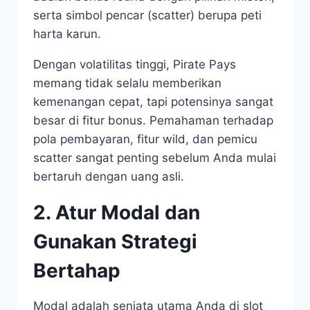
serta simbol pencar (scatter) berupa peti
harta karun.
Dengan volatilitas tinggi, Pirate Pays
memang tidak selalu memberikan
kemenangan cepat, tapi potensinya sangat
besar di fitur bonus. Pemahaman terhadap
pola pembayaran, fitur wild, dan pemicu
scatter sangat penting sebelum Anda mulai
bertaruh dengan uang asli.
2. Atur Modal dan
Gunakan Strategi
Bertahap
Modal adalah senjata utama Anda di slot