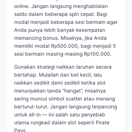
online. Jangan langsung menghabiskan
saldo dalam beberapa spin cepat. Bagi
modal menjadi beberapa sesi bermain agar
Anda punya lebih banyak kesempatan
memancing bonus. Misalnya, jika Anda
memiliki modal Rp500.000, bagi menjadi 5
sesi bermain masing-masing Rp100.000.
Gunakan strategi naikkan taruhan secara
bertahap. Mulailah dari bet kecil, lalu
naikkan sedikit demi sedikit ketika slot
menunjukkan tanda “hangat”, misalnya
sering muncul simbol scatter atau menang
berturut-turut. Jangan langsung terpancing
untuk all-in — ini salah satu penyebab
utama rungkad dalam slot seperti Pirate
Pays.