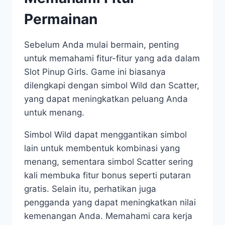
Permainan
Sebelum Anda mulai bermain, penting
untuk memahami fitur-fitur yang ada dalam
Slot Pinup Girls. Game ini biasanya
dilengkapi dengan simbol Wild dan Scatter,
yang dapat meningkatkan peluang Anda
untuk menang.
Simbol Wild dapat menggantikan simbol
lain untuk membentuk kombinasi yang
menang, sementara simbol Scatter sering
kali membuka fitur bonus seperti putaran
gratis. Selain itu, perhatikan juga
pengganda yang dapat meningkatkan nilai
kemenangan Anda. Memahami cara kerja