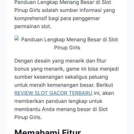
Panduan Lengkap Menang Besar di Slot
Pinup Girls adalah sumber informasi yang
komprehensif bagi para penggemar
permainan slot.
Dengan desain yang menarik dan fitur
bonus yang menarik, game ini bisa menjadi
sumber kesenangan sekaligus peluang
untuk meraih kemenangan besar. Berikut
REVIEW SLOT GACOR TERBARU
ini, akan
memberikan panduan lengkap untuk
membantu Anda menang besar di Slot
Pinup Girls.
Memahami Fitur