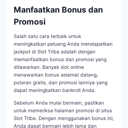
Manfaatkan Bonus dan
Promosi
Salah satu cara terbaik untuk
meningkatkan peluang Anda mendapatkan
jackpot di Slot Tribe adalah dengan
memanfaatkan bonus dan promosi yang
ditawarkan. Banyak slot online
menawarkan bonus selamat datang,
putaran gratis, dan promosi lainnya yang
dapat meningkatkan bankroll Anda.
Sebelum Anda mulai bermain, pastikan
untuk memeriksa halaman promosi di situs
Slot Tribe. Dengan menggunakan bonus ini,
Anda dapat bermain lebih lama dan