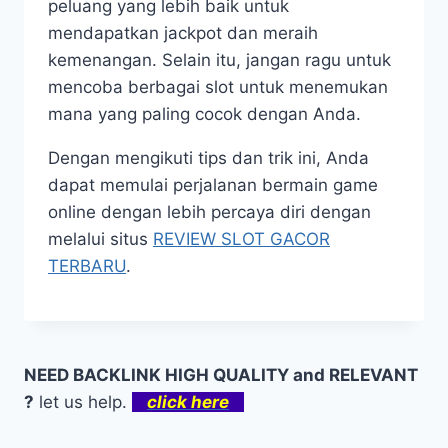
peluang yang lebih baik untuk
mendapatkan jackpot dan meraih
kemenangan. Selain itu, jangan ragu untuk
mencoba berbagai slot untuk menemukan
mana yang paling cocok dengan Anda.
Dengan mengikuti tips dan trik ini, Anda
dapat memulai perjalanan bermain game
online dengan lebih percaya diri dengan
melalui situs
REVIEW SLOT GACOR
TERBARU
.
NEED BACKLINK HIGH QUALITY and RELEVANT
?
let us help.
click here