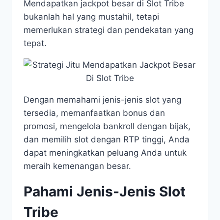
Mendapatkan jackpot besar di Slot Tribe
bukanlah hal yang mustahil, tetapi
memerlukan strategi dan pendekatan yang
tepat.
Dengan memahami jenis-jenis slot yang
tersedia, memanfaatkan bonus dan
promosi, mengelola bankroll dengan bijak,
dan memilih slot dengan RTP tinggi, Anda
dapat meningkatkan peluang Anda untuk
meraih kemenangan besar.
Pahami Jenis-Jenis Slot
Tribe