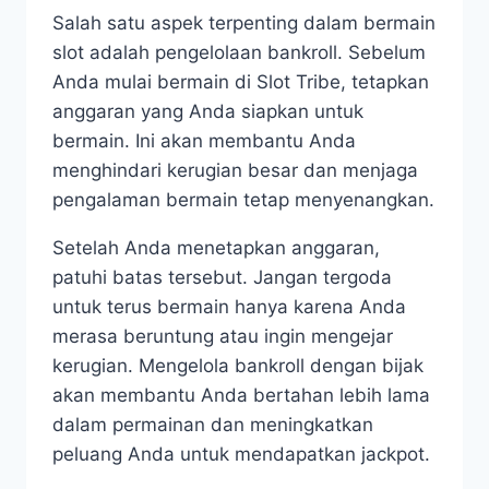
Salah satu aspek terpenting dalam bermain
slot adalah pengelolaan bankroll. Sebelum
Anda mulai bermain di Slot Tribe, tetapkan
anggaran yang Anda siapkan untuk
bermain. Ini akan membantu Anda
menghindari kerugian besar dan menjaga
pengalaman bermain tetap menyenangkan.
Setelah Anda menetapkan anggaran,
patuhi batas tersebut. Jangan tergoda
untuk terus bermain hanya karena Anda
merasa beruntung atau ingin mengejar
kerugian. Mengelola bankroll dengan bijak
akan membantu Anda bertahan lebih lama
dalam permainan dan meningkatkan
peluang Anda untuk mendapatkan jackpot.