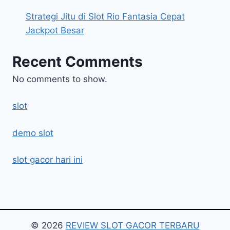
Strategi Jitu di Slot Rio Fantasia Cepat
Jackpot Besar
Recent Comments
No comments to show.
slot
demo slot
slot gacor hari ini
© 2026
REVIEW SLOT GACOR TERBARU