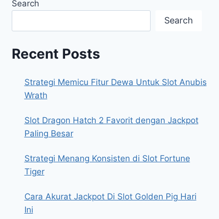
Search
Search
Recent Posts
Strategi Memicu Fitur Dewa Untuk Slot Anubis
Wrath
Slot Dragon Hatch 2 Favorit dengan Jackpot
Paling Besar
Strategi Menang Konsisten di Slot Fortune
Tiger
Cara Akurat Jackpot Di Slot Golden Pig Hari
Ini