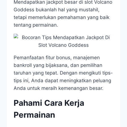
Mendapatkan jackpot besar di slot Volcano
Goddess bukanlah hal yang mustahil,
tetapi memerlukan pemahaman yang baik
tentang permainan.
Pemanfaatan fitur bonus, manajemen
bankroll yang bijaksana, dan pemilihan
taruhan yang tepat. Dengan mengikuti tips-
tips ini, Anda dapat meningkatkan peluang
Anda untuk meraih kemenangan besar.
Pahami Cara Kerja
Permainan