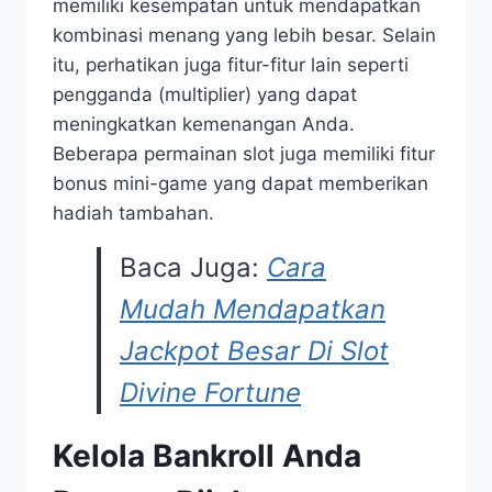
memiliki kesempatan untuk mendapatkan
kombinasi menang yang lebih besar. Selain
itu, perhatikan juga fitur-fitur lain seperti
pengganda (multiplier) yang dapat
meningkatkan kemenangan Anda.
Beberapa permainan slot juga memiliki fitur
bonus mini-game yang dapat memberikan
hadiah tambahan.
Baca Juga:
Cara
Mudah Mendapatkan
Jackpot Besar Di Slot
Divine Fortune
Kelola Bankroll Anda