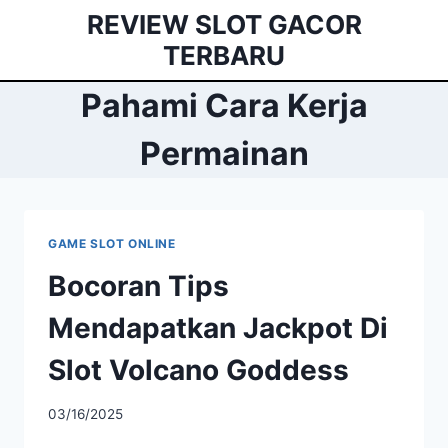
Skip
REVIEW SLOT GACOR
to
TERBARU
content
Pahami Cara Kerja
Permainan
GAME SLOT ONLINE
Bocoran Tips
Mendapatkan Jackpot Di
Slot Volcano Goddess
03/16/2025