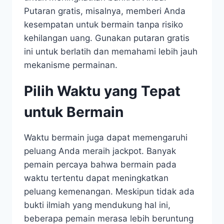
Putaran gratis, misalnya, memberi Anda
kesempatan untuk bermain tanpa risiko
kehilangan uang. Gunakan putaran gratis
ini untuk berlatih dan memahami lebih jauh
mekanisme permainan.
Pilih Waktu yang Tepat
untuk Bermain
Waktu bermain juga dapat memengaruhi
peluang Anda meraih jackpot. Banyak
pemain percaya bahwa bermain pada
waktu tertentu dapat meningkatkan
peluang kemenangan. Meskipun tidak ada
bukti ilmiah yang mendukung hal ini,
beberapa pemain merasa lebih beruntung