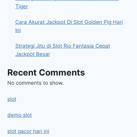
Tiger
Cara Akurat Jackpot Di Slot Golden Pig Hari
Ini
Strategi Jitu di Slot Rio Fantasia Cepat
Jackpot Besar
Recent Comments
No comments to show.
slot
demo slot
slot gacor hari ini