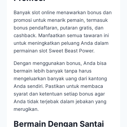
Banyak slot online menawarkan bonus dan
promosi untuk menarik pemain, termasuk
bonus pendaftaran, putaran gratis, dan
cashback. Manfaatkan semua tawaran ini
untuk meningkatkan peluang Anda dalam
permainan slot Sweet Beast Power.
Dengan menggunakan bonus, Anda bisa
bermain lebih banyak tanpa harus
mengeluarkan banyak uang dari kantong
Anda sendiri. Pastikan untuk membaca
syarat dan ketentuan setiap bonus agar
Anda tidak terjebak dalam jebakan yang
merugikan.
Bermain Dengan Santai