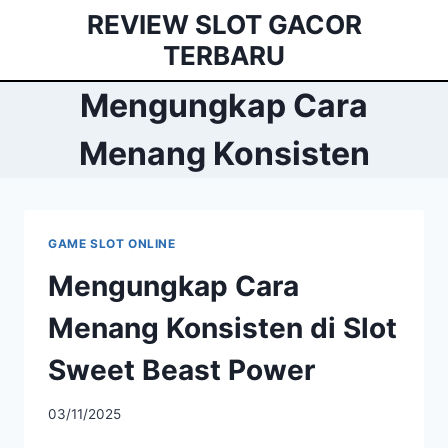
Skip
REVIEW SLOT GACOR
to
TERBARU
content
Mengungkap Cara
Menang Konsisten
GAME SLOT ONLINE
Mengungkap Cara
Menang Konsisten di Slot
Sweet Beast Power
03/11/2025