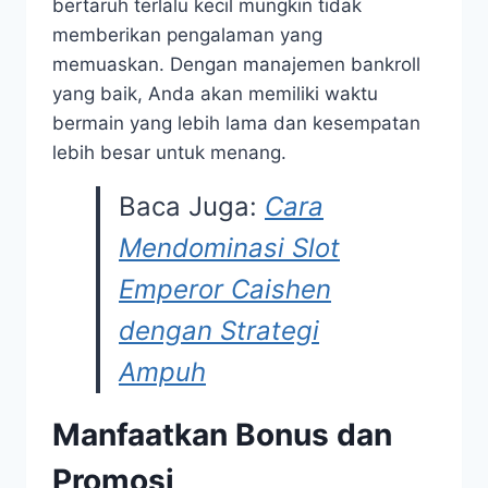
bertaruh terlalu kecil mungkin tidak
memberikan pengalaman yang
memuaskan. Dengan manajemen bankroll
yang baik, Anda akan memiliki waktu
bermain yang lebih lama dan kesempatan
lebih besar untuk menang.
Baca Juga:
Cara
Mendominasi Slot
Emperor Caishen
dengan Strategi
Ampuh
Manfaatkan Bonus dan
Promosi