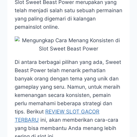
Slot Sweet Beast Power merupakan yang
telah menjadi salah satu sebuah permainan
yang paling digemari di kalangan
pemainslot online.
Di antara berbagai pilihan yang ada, Sweet
Beast Power telah menarik perhatian
banyak orang dengan tema yang unik dan
gameplay yang seru. Namun, untuk meraih
kemenangan secara konsisten, pemain
perlu memahami beberapa strategi dan
tips. Berikut
REVIEW SLOT GACOR
TERBARU
ini, akan memberikan cara-cara
yang bisa membantu Anda menang lebih
sering di slot ini.