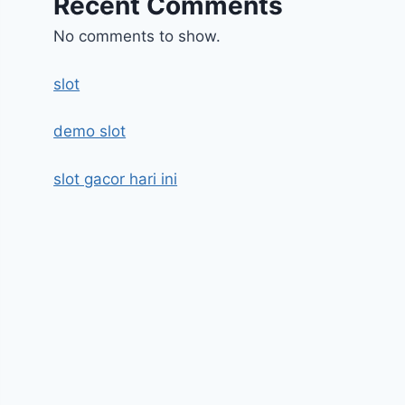
Recent Comments
No comments to show.
slot
demo slot
slot gacor hari ini