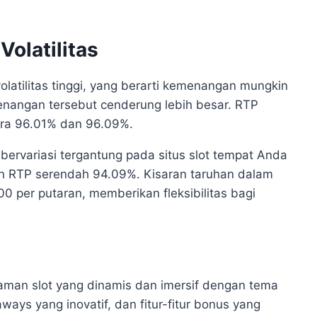
Volatilitas
latilitas tinggi, yang berarti kemenangan mungkin
kemenangan tersebut cenderung lebih besar. RTP
tara 96.01% dan 96.09%.
bervariasi tergantung pada situs slot tempat Anda
n RTP serendah 94.09%. Kisaran taruhan dalam
0 per putaran, memberikan fleksibilitas bagi
man slot yang dinamis dan imersif dengan tema
ys yang inovatif, dan fitur-fitur bonus yang