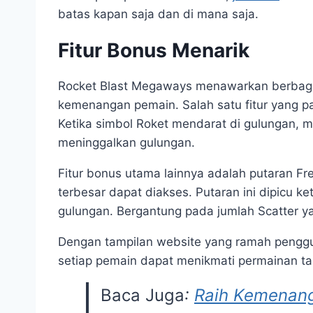
batas kapan saja dan di mana saja.
Fitur Bonus Menarik
Rocket Blast Megaways menawarkan berbagai
kemenangan pemain. Salah satu fitur yang p
Ketika simbol Roket mendarat di gulungan, 
meninggalkan gulungan.
Fitur bonus utama lainnya adalah putaran 
terbesar dapat diakses. Putaran ini dipicu ke
gulungan. Bergantung pada jumlah Scatter y
Dengan tampilan website yang ramah penggu
setiap pemain dapat menikmati permainan t
Baca Juga
:
Raih Kemenan