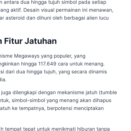
antara dua hingga tujuh simbol pada setiap
g aktif. Desain visual permainan ini menawan,
asteroid dan dihuni oleh berbagai alien lucu
Fitur Jatuhan
isme Megaways yang populer, yang
gkinkan hingga 117.649 cara untuk menang.
si dari dua hingga tujuh, yang secara dinamis
ia.
i juga dilengkapi dengan mekanisme jatuh (tumble
ntuk, simbol-simbol yang menang akan dihapus
jatuh ke tempatnya, berpotensi menciptakan
h tempat tepat untuk menikmati hiburan tanpa