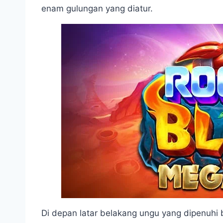
enam gulungan yang diatur.
Di depan latar belakang ungu yang dipenuhi 