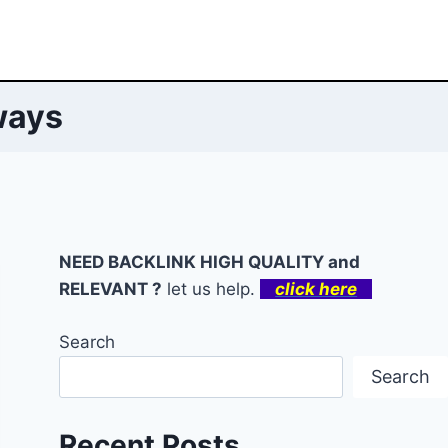
ways
NEED BACKLINK HIGH QUALITY and
RELEVANT ?
let us help.
click here
Search
Search
Recent Posts