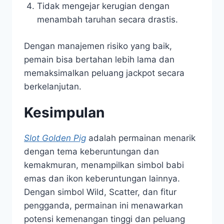
Tidak mengejar kerugian dengan
menambah taruhan secara drastis.
Dengan manajemen risiko yang baik,
pemain bisa bertahan lebih lama dan
memaksimalkan peluang jackpot secara
berkelanjutan.
Kesimpulan
Slot Golden Pig
adalah permainan menarik
dengan tema keberuntungan dan
kemakmuran, menampilkan simbol babi
emas dan ikon keberuntungan lainnya.
Dengan simbol Wild, Scatter, dan fitur
pengganda, permainan ini menawarkan
potensi kemenangan tinggi dan peluang