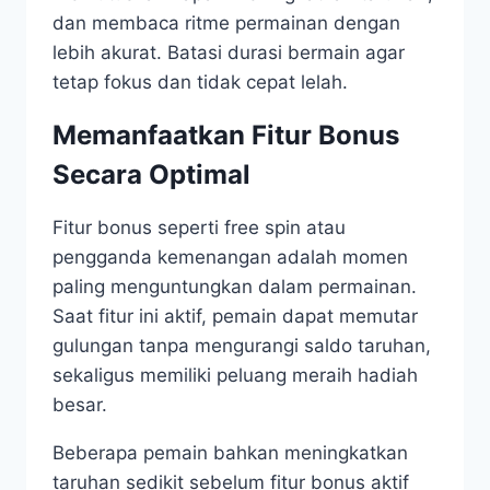
dan membaca ritme permainan dengan
lebih akurat. Batasi durasi bermain agar
tetap fokus dan tidak cepat lelah.
Memanfaatkan Fitur Bonus
Secara Optimal
Fitur bonus seperti free spin atau
pengganda kemenangan adalah momen
paling menguntungkan dalam permainan.
Saat fitur ini aktif, pemain dapat memutar
gulungan tanpa mengurangi saldo taruhan,
sekaligus memiliki peluang meraih hadiah
besar.
Beberapa pemain bahkan meningkatkan
taruhan sedikit sebelum fitur bonus aktif