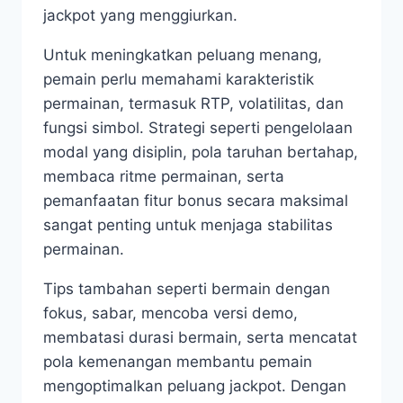
jackpot yang menggiurkan.
Untuk meningkatkan peluang menang,
pemain perlu memahami karakteristik
permainan, termasuk RTP, volatilitas, dan
fungsi simbol. Strategi seperti pengelolaan
modal yang disiplin, pola taruhan bertahap,
membaca ritme permainan, serta
pemanfaatan fitur bonus secara maksimal
sangat penting untuk menjaga stabilitas
permainan.
Tips tambahan seperti bermain dengan
fokus, sabar, mencoba versi demo,
membatasi durasi bermain, serta mencatat
pola kemenangan membantu pemain
mengoptimalkan peluang jackpot. Dengan