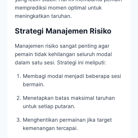
memprediksi momen optimal untuk
meningkatkan taruhan.
Strategi Manajemen Risiko
Manajemen risiko sangat penting agar
pemain tidak kehilangan seluruh modal
dalam satu sesi. Strategi ini meliputi:
Membagi modal menjadi beberapa sesi
bermain.
Menetapkan batas maksimal taruhan
untuk setiap putaran.
Menghentikan permainan jika target
kemenangan tercapai.