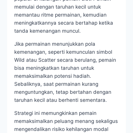
memulai dengan taruhan kecil untuk
memantau ritme permainan, kemudian
meningkatkannya secara bertahap ketika
tanda kemenangan muncul.
Jika permainan menunjukkan pola
kemenangan, seperti kemunculan simbol
Wild atau Scatter secara berulang, pemain
bisa meningkatkan taruhan untuk
memaksimalkan potensi hadiah.
Sebaliknya, saat permainan kurang
menguntungkan, tetap bertahan dengan
taruhan kecil atau berhenti sementara.
Strategi ini memungkinkan pemain
memaksimalkan peluang menang sekaligus
mengendalikan risiko kehilangan modal