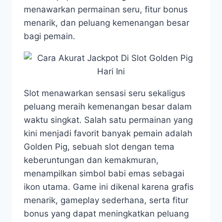
menawarkan permainan seru, fitur bonus
menarik, dan peluang kemenangan besar
bagi pemain.
Slot menawarkan sensasi seru sekaligus
peluang meraih kemenangan besar dalam
waktu singkat. Salah satu permainan yang
kini menjadi favorit banyak pemain adalah
Golden Pig, sebuah slot dengan tema
keberuntungan dan kemakmuran,
menampilkan simbol babi emas sebagai
ikon utama. Game ini dikenal karena grafis
menarik, gameplay sederhana, serta fitur
bonus yang dapat meningkatkan peluang