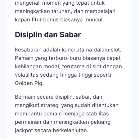
mengenali momen yang tepat untuk
meningkatkan taruhan, dan mempelajari
kapan fitur bonus biasanya muncul.
Disiplin dan Sabar
Kesabaran adalah kunci utama dalam slot.
Pemain yang terburu-buru biasanya cepat
kehilangan modal, terutama di slot dengan
volatilitas sedang hingga tinggi seperti
Golden Pig.
Bermain secara disiplin, sabar, dan
mengikuti strategi yang sudah ditentukan
membantu pemain menjaga stabilitas
permainan dan meningkatkan peluang
jackpot secara berkelanjutan.