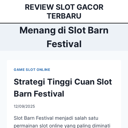
Skip
REVIEW SLOT GACOR
to
TERBARU
content
Menang di Slot Barn
Festival
GAME SLOT ONLINE
Strategi Tinggi Cuan Slot
Barn Festival
12/09/2025
Slot Barn Festival menjadi salah satu
permainan slot online yang paling diminati