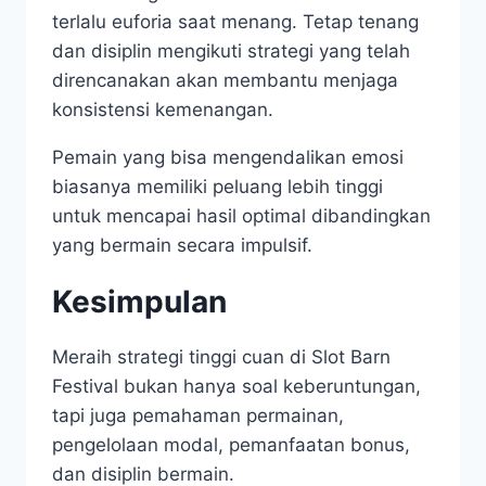
terlalu euforia saat menang. Tetap tenang
dan disiplin mengikuti strategi yang telah
direncanakan akan membantu menjaga
konsistensi kemenangan.
Pemain yang bisa mengendalikan emosi
biasanya memiliki peluang lebih tinggi
untuk mencapai hasil optimal dibandingkan
yang bermain secara impulsif.
Kesimpulan
Meraih strategi tinggi cuan di Slot Barn
Festival bukan hanya soal keberuntungan,
tapi juga pemahaman permainan,
pengelolaan modal, pemanfaatan bonus,
dan disiplin bermain.