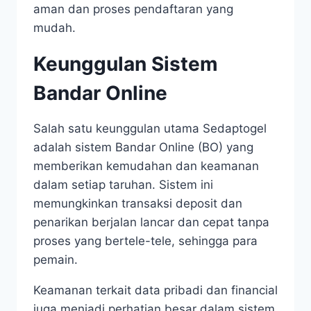
aman dan proses pendaftaran yang
mudah.
Keunggulan Sistem
Bandar Online
Salah satu keunggulan utama Sedaptogel
adalah sistem Bandar Online (BO) yang
memberikan kemudahan dan keamanan
dalam setiap taruhan. Sistem ini
memungkinkan transaksi deposit dan
penarikan berjalan lancar dan cepat tanpa
proses yang bertele-tele, sehingga para
pemain.
Keamanan terkait data pribadi dan financial
juga menjadi perhatian besar dalam sistem