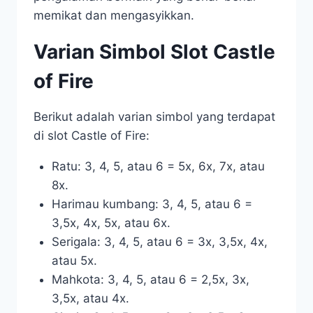
memikat dan mengasyikkan.
Varian Simbol Slot Castle
of Fire
Berikut adalah varian simbol yang terdapat
di slot Castle of Fire:
Ratu: 3, 4, 5, atau 6 = 5x, 6x, 7x, atau
8x.
Harimau kumbang: 3, 4, 5, atau 6 =
3,5x, 4x, 5x, atau 6x.
Serigala: 3, 4, 5, atau 6 = 3x, 3,5x, 4x,
atau 5x.
Mahkota: 3, 4, 5, atau 6 = 2,5x, 3x,
3,5x, atau 4x.