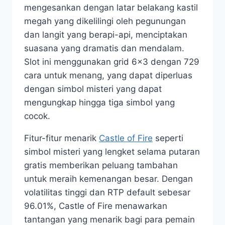
mengesankan dengan latar belakang kastil
megah yang dikelilingi oleh pegunungan
dan langit yang berapi-api, menciptakan
suasana yang dramatis dan mendalam.
Slot ini menggunakan grid 6×3 dengan 729
cara untuk menang, yang dapat diperluas
dengan simbol misteri yang dapat
mengungkap hingga tiga simbol yang
cocok.
Fitur-fitur menarik
Castle of Fire
seperti
simbol misteri yang lengket selama putaran
gratis memberikan peluang tambahan
untuk meraih kemenangan besar. Dengan
volatilitas tinggi dan RTP default sebesar
96.01%, Castle of Fire menawarkan
tantangan yang menarik bagi para pemain