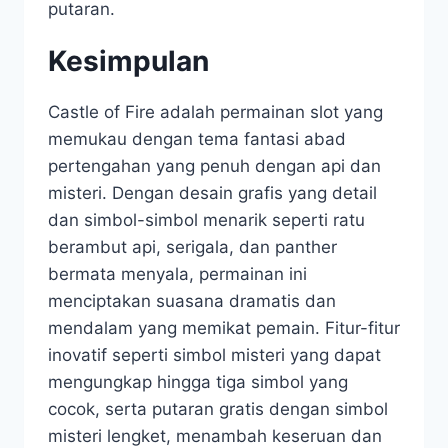
putaran.
Kesimpulan
Castle of Fire adalah permainan slot yang
memukau dengan tema fantasi abad
pertengahan yang penuh dengan api dan
misteri. Dengan desain grafis yang detail
dan simbol-simbol menarik seperti ratu
berambut api, serigala, dan panther
bermata menyala, permainan ini
menciptakan suasana dramatis dan
mendalam yang memikat pemain. Fitur-fitur
inovatif seperti simbol misteri yang dapat
mengungkap hingga tiga simbol yang
cocok, serta putaran gratis dengan simbol
misteri lengket, menambah keseruan dan