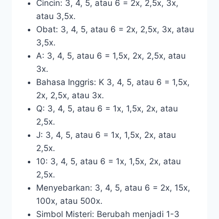
Cincin: 3, 4, 5, atau 6 = 2x, 2,5x, 3x,
atau 3,5x.
Obat: 3, 4, 5, atau 6 = 2x, 2,5x, 3x, atau
3,5x.
A: 3, 4, 5, atau 6 = 1,5x, 2x, 2,5x, atau
3x.
Bahasa Inggris: K 3, 4, 5, atau 6 = 1,5x,
2x, 2,5x, atau 3x.
Q: 3, 4, 5, atau 6 = 1x, 1,5x, 2x, atau
2,5x.
J: 3, 4, 5, atau 6 = 1x, 1,5x, 2x, atau
2,5x.
10: 3, 4, 5, atau 6 = 1x, 1,5x, 2x, atau
2,5x.
Menyebarkan: 3, 4, 5, atau 6 = 2x, 15x,
100x, atau 500x.
Simbol Misteri: Berubah menjadi 1-3