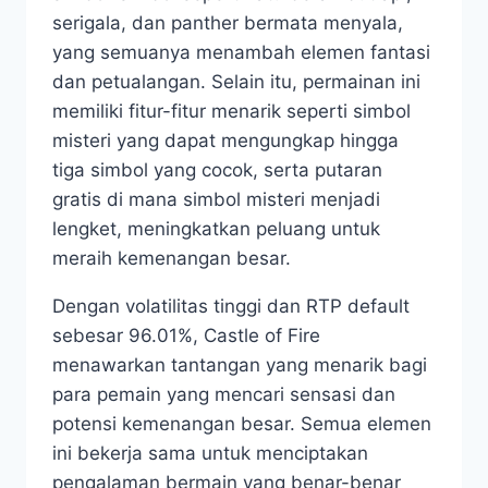
serigala, dan panther bermata menyala,
yang semuanya menambah elemen fantasi
dan petualangan. Selain itu, permainan ini
memiliki fitur-fitur menarik seperti simbol
misteri yang dapat mengungkap hingga
tiga simbol yang cocok, serta putaran
gratis di mana simbol misteri menjadi
lengket, meningkatkan peluang untuk
meraih kemenangan besar.
Dengan volatilitas tinggi dan RTP default
sebesar 96.01%, Castle of Fire
menawarkan tantangan yang menarik bagi
para pemain yang mencari sensasi dan
potensi kemenangan besar. Semua elemen
ini bekerja sama untuk menciptakan
pengalaman bermain yang benar-benar